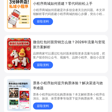
小程序商城如何搭建？零代码轻松上手
小程序商城如何搭建是许多创业者关注的问题。本文详
细解析零代码搭建小程序商城的核心步骤，突出小程序
商城、商城搭建与零代码开店优势，帮助你轻松实现商
获取资料
品上架、全渠道销售及高效会员运营，快速开启线上卖
货新模式。点击获取详细操作指南！
微信红包封面营销怎么做？2026年流量与变现
新方案解析
品牌商家可以通过红包封面来获取更多流量与业绩，把
客户留存到公众号、视频号、品牌小程序、微信小店里
获取资料
票务小程序如何提升购票体验？解决渠道与效
率难题
票务小程序如何优化购票体验？本文解析票务小程序在
演出、旅游、体育赛事等场景下提升购票效率、拓宽销
售渠道、实现会员精准营销的具体方式。关键词包括
获取资料
“票务小程序”、“购票体验”、“购票效率”。