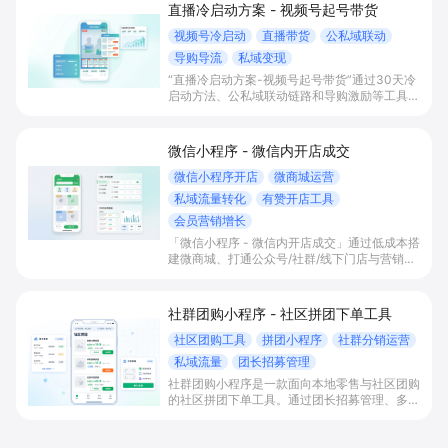
直播冷启动方案 - 视频号起号带货
视频号冷启动
直播带货
公私域联动
导购导流
私域变现
“直播冷启动方案-视频号起号带货”通过30天冷
启动方法、公私域联动链路和导购激励等工具，
帮助有微信客户基础的商家打通视频号直播与小
程序商城、企微社群，实现直播间快速起量、闭
环成交与私域长期复购增长。
微信小程序 - 微信内开店成交
微信小程序开店
微商城运营
私域流量转化
有赞开店工具
会员营销增长
「微信小程序 - 微信内开店成交」通过低成本搭
建微商城、打通公众号/社群/线下门店与营销工
具，实现微信内一站式下单成交，帮助商家统一
管理订单库存，沉淀会员私域并提升复购与营
收。
社群团购小程序 - 社区拼团下单工具
社区团购工具
拼团小程序
社群分销运营
私域流量
团长招募管理
社群团购小程序是一款面向本地零售与社区团购
的社区拼团下单工具。通过团长招募管理、多样
拼团活动配置与一体化小程序商城，帮助商家高
效承接微信私域流量，提升成团率、客单价与复
购收益。