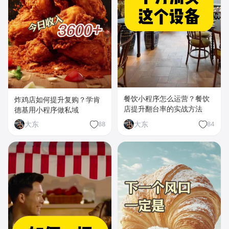
餐饮小程序怎么运营？餐饮
炸鸡店如何提升复购？学肯
店提升翻台率的实战方法
德基用小程序做私域
大东
大东
88
84