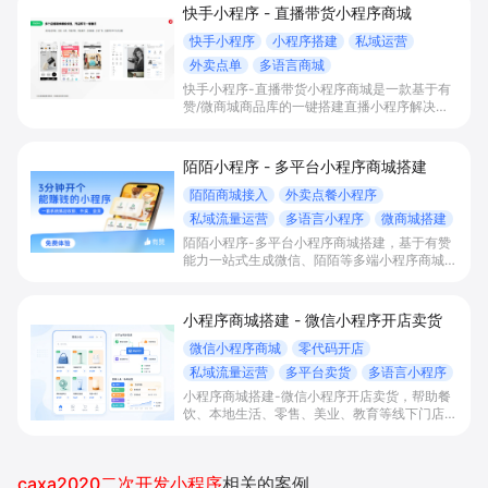
快手小程序 - 直播带货小程序商城
快手小程序
小程序搭建
私域运营
外卖点单
多语言商城
快手小程序-直播带货小程序商城是一款基于有
赞/微商城商品库的一键搭建直播小程序解决方
案，通过打通快手直播间商品挂载、会员储值、
多语言店铺与数据运营，帮助电商与到店商家缩
短下单路径、沉淀私域会员并提升转化与复购。
陌陌小程序 - 多平台小程序商城搭建
陌陌商城接入
外卖点餐小程序
私域流量运营
多语言小程序
微商城搭建
陌陌小程序-多平台小程序商城搭建，基于有赞
能力一站式生成微信、陌陌等多端小程序商城，
满足直播电商、外卖点餐和多语言会员运营等场
景，帮助商家降低抽佣与获客成本，实现销量和
复购增长。
小程序商城搭建 - 微信小程序开店卖货
微信小程序商城
零代码开店
私域流量运营
多平台卖货
多语言小程序
小程序商城搭建-微信小程序开店卖货，帮助餐
饮、本地生活、零售、美业、教育等线下门店及
品牌商家零代码快速上线微信小程序、多平台同
步卖货，并通过多语言、多营销工具与私域运营
沉淀自有流量、提升成交与复购。
caxa2020二次开发小程序
相关的案例