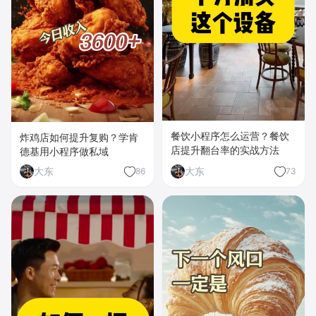
餐饮小程序怎么运营？餐饮
炸鸡店如何提升复购？学肯
店提升翻台率的实战方法
德基用小程序做私域
大东
大东
86
73