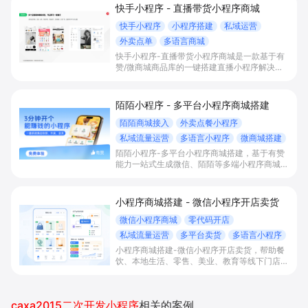
快手小程序 - 直播带货小程序商城
快手小程序
小程序搭建
私域运营
外卖点单
多语言商城
快手小程序-直播带货小程序商城是一款基于有
赞/微商城商品库的一键搭建直播小程序解决方
案，通过打通快手直播间商品挂载、会员储值、
多语言店铺与数据运营，帮助电商与到店商家缩
短下单路径、沉淀私域会员并提升转化与复购。
陌陌小程序 - 多平台小程序商城搭建
陌陌商城接入
外卖点餐小程序
私域流量运营
多语言小程序
微商城搭建
陌陌小程序-多平台小程序商城搭建，基于有赞
能力一站式生成微信、陌陌等多端小程序商城，
满足直播电商、外卖点餐和多语言会员运营等场
景，帮助商家降低抽佣与获客成本，实现销量和
复购增长。
小程序商城搭建 - 微信小程序开店卖货
微信小程序商城
零代码开店
私域流量运营
多平台卖货
多语言小程序
小程序商城搭建-微信小程序开店卖货，帮助餐
饮、本地生活、零售、美业、教育等线下门店及
品牌商家零代码快速上线微信小程序、多平台同
步卖货，并通过多语言、多营销工具与私域运营
沉淀自有流量、提升成交与复购。
caxa2015二次开发小程序
相关的案例