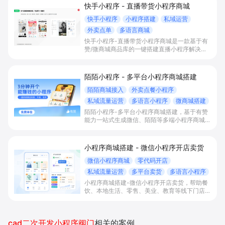
快手小程序 - 直播带货小程序商城
快手小程序
小程序搭建
私域运营
外卖点单
多语言商城
快手小程序-直播带货小程序商城是一款基于有
赞/微商城商品库的一键搭建直播小程序解决方
案，通过打通快手直播间商品挂载、会员储值、
多语言店铺与数据运营，帮助电商与到店商家缩
短下单路径、沉淀私域会员并提升转化与复购。
陌陌小程序 - 多平台小程序商城搭建
陌陌商城接入
外卖点餐小程序
私域流量运营
多语言小程序
微商城搭建
陌陌小程序-多平台小程序商城搭建，基于有赞
能力一站式生成微信、陌陌等多端小程序商城，
满足直播电商、外卖点餐和多语言会员运营等场
景，帮助商家降低抽佣与获客成本，实现销量和
复购增长。
小程序商城搭建 - 微信小程序开店卖货
微信小程序商城
零代码开店
私域流量运营
多平台卖货
多语言小程序
小程序商城搭建-微信小程序开店卖货，帮助餐
饮、本地生活、零售、美业、教育等线下门店及
品牌商家零代码快速上线微信小程序、多平台同
步卖货，并通过多语言、多营销工具与私域运营
沉淀自有流量、提升成交与复购。
cad二次开发小程序阀门
相关的案例