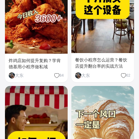
餐饮小程序怎么运营？餐饮
炸鸡店如何提升复购？学肯
店提升翻台率的实战方法
德基用小程序做私域
大东
大东
84
62