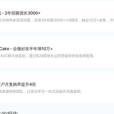
城
-
2年招募团长3000+
长分销和多渠道招募，实现2年招募3000+小B团长，触达10万+老客，
Cake
-
企微好友半年增10万+
+B2C模式做蛋糕，通过私域精细化运营突破烘焙低复购瓶颈。
客户月复购率提升4倍
线客服销售团队，让美业学员一站式采购并高频复购。