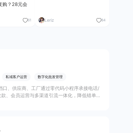
复购？28元会
Leriz
61
84
私域客户运营
数字化批发管理
发档口、供应商、工厂通过零代码小程序承接电话/
收款、会员运营与多渠道引流一体化，降低错单漏
建