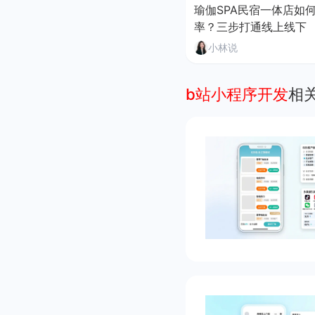
瑜伽SPA民宿一体店如
率？三步打通线上线下
小林说
b站小程序开发
相