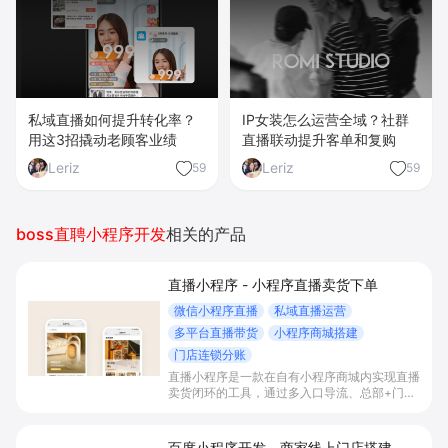
私域直播如何提升转化率？
IP女装怎么运营全域？社群
用这3招撬动老顾客业绩
直播联动提升客单和复购
Leriz
Leriz
59
59
boss直聘小程序开发
相关的产品
直播小程序 - 小程序直播卖货下单
微信小程序直播
私域直播运营
多平台直播带货
小程序商城搭建
门店连锁分账
直播小程序是一款在自有小程序商城内实现直播
卖货闭环的工具，通过多入口导流、总部+门店
联动、分销裂变和多元营销玩法，帮助商家在微
信内完成引流、直播、下单与分账，提升转化率
和门店业绩。
百度小程序开发 - 商家线上门店搭建