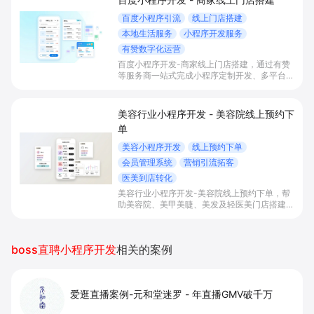
百度小程序引流
线上门店搭建
本地生活服务
小程序开发服务
有赞数字化运营
百度小程序开发-商家线上门店搭建，通过有赞
等服务商一站式完成小程序定制开发、多平台联
动与数字化运营，帮助本地生活与零售门店承接
百度搜索/地图等精准流量，实现低成本获客、
提升到店与下单转化。
美容行业小程序开发 - 美容院线上预约下
单
美容小程序开发
线上预约下单
会员管理系统
营销引流拓客
医美到店转化
美容行业小程序开发-美容院线上预约下单，帮
助美容院、美甲美睫、美发及轻医美门店搭建线
上预约下单、会员与次数管理、员工排班与多门
店数据化运营的一体化小程序系统，实现低成本
引流拓客、提升到店转化和复购。
boss直聘小程序开发
相关的案例
爱逛直播案例-元和堂迷罗
-
年直播GMV破千万