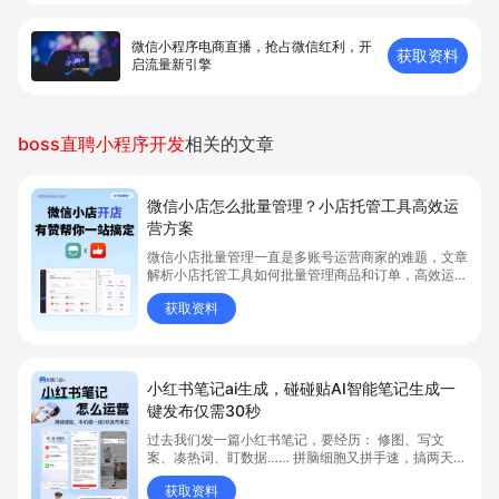
微信小程序电商直播，抢占微信红利，开
获取资料
启流量新引擎
boss直聘小程序开发
相关的文章
微信小店怎么批量管理？小店托管工具高效运
营方案
微信小店批量管理一直是多账号运营商家的难题，文章
解析小店托管工具如何批量管理商品和订单，高效运营
多账号微信小店。通过智能同步、AI运营托管和丰富营
获取资料
销玩法，全面提升门店管理效率。点击了解微信小店批
量管理、高效托管的实用方案！
小红书笔记ai生成，碰碰贴AI智能笔记生成一
键发布仅需30秒
过去我们发一篇小红书笔记，要经历： 修图、写文
案、凑热词、盯数据…… 拼脑细胞又拼手速，搞两天还
没完。 发出去之后？阅读点赞寥寥无几。 现在，我们
获取资料
实测了一套全新 AI 自动化种草系统，直接把门店顾客