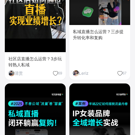
私域直播怎么运营？三步提
升转化率和复购
社区店直播怎么运营？3步玩
转熟人私域
清赏
Leriz
69
67