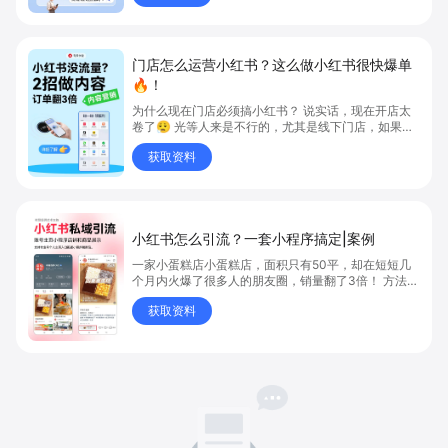
体验一键“碰”上小红书， 👇👇👇 0成本写作，0门槛
操作，0等待分发！
门店怎么运营小红书？这么做小红书很快爆单
🔥！
为什么现在门店必须搞小红书？ 说实话，现在开店太
卷了😮‍💨 光等人来是不行的，尤其是线下门店，如果你
还没开始做小红书，那真的就是“闭着眼放弃客流”🚪
获取资料
💸
小红书怎么引流？一套小程序搞定|案例
一家小蛋糕店小蛋糕店，面积只有50平，却在短短几
个月内火爆了很多人的朋友圈，销量翻了3倍！ 方法则
是——巧妙借助小红书的种草平台和闭环引流，实现从
获取资料
“种草”到“成交”的完美闭环！ 👇