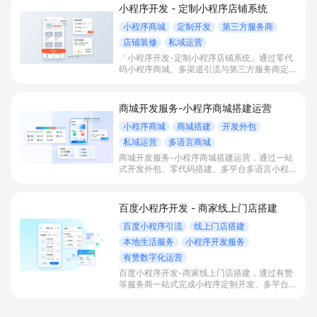
小程序开发 - 定制小程序店铺系统
小程序商城
定制开发
第三方服务商
店铺装修
私域运营
「小程序开发-定制小程序店铺系统」通过零代
码小程序商城、多渠道引流与第三方服务商定制
开发，帮助电商零售、连锁品牌、本地生活门店
快速搭建品牌小程序店铺，打造丰富营销与会员
私域运营场景，提升获客与复购，实现线上生意
商城开发服务-小程序商城搭建运营
增长。
小程序商城
商城搭建
开发外包
私域运营
多语言商城
商城开发服务-小程序商城搭建运营，通过一站
式开发外包、零代码搭建、多平台多语言小程序
和会员私域运营工具，帮助缺乏技术能力的商家
快速上线小程序商城，承接多渠道与境外客流，
实现低成本获客、提升复购与业绩增长。
百度小程序开发 - 商家线上门店搭建
百度小程序引流
线上门店搭建
本地生活服务
小程序开发服务
有赞数字化运营
百度小程序开发-商家线上门店搭建，通过有赞
等服务商一站式完成小程序定制开发、多平台联
动与数字化运营，帮助本地生活与零售门店承接
百度搜索/地图等精准流量，实现低成本获客、