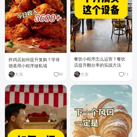
餐饮小程序怎么运营？餐饮
炸鸡店如何提升复购？学肯
店提升翻台率的实战方法
德基用小程序做私域
大东
大东
86
73