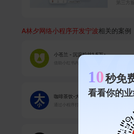
第三方
品牌小
现线上
A林夕网络小程序开发宁波
相关的案例
小苍兰
-
沉淀粉丝1.5万+
借助小红书内容种草与有赞小程序承接，实
10
秒免
看看你的业
咖啡茶饮-大小咖啡
-
门店销量月增50
通过小程序打通线上线下，做深会员运营，