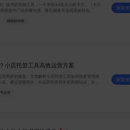
信）技术的营销工具，一个半张A4纸大小的卡片，（卡片
获取资
助商家提升门店的曝光度、吸引顾客并实现高效转化。
碰碰贴功能
？小店托管工具高效运营方案
运营商家的难题，文章解析小店托管工具如何批量管理商
获取资
小店。通过智能同步、AI运营托管和丰富营销玩法，全面
信小店批量管理、高效托管的实用方案！
号运营