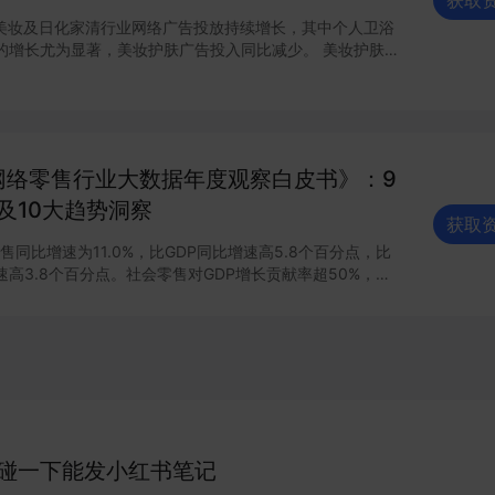
获取
月，美妆及日化家清行业网络广告投放持续增长，其中个人卫浴
的增长尤为显著，美妆护肤广告投入同比减少。 美妆护肤&
清洁三大细分行业投放策略方面有什么差异和趋势？行业内
策略如何？有什么可以借鉴的？ 查看完整报告获取更多有
年网络零售行业大数据年度观察白皮书》：9
及10大趋势洞察
获取
零售同比增速为11.0%，比GDP同比增速高5.8个百分点，比
高3.8个百分点。社会零售对GDP增长贡献率超50%，实
零增长贡献率超30%，网络零售对国内消费的拉动作用持续
何？ 查看完整报告获取更多信息～
碰一下能发小红书笔记