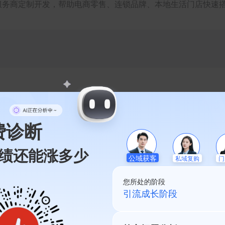
服务商定制开发，帮助电商零售、连锁品牌、本地生活门店快速
程序店铺，打造丰富营销与会员私域运营场景，提升获客与复购
生意增长。
现粉丝精准沉淀与私域运营转化。
费诊断
绩还能涨多少
私域复购
公域获客
门
%
实现门店持续增量。
您所处的阶段
私域起盘阶段