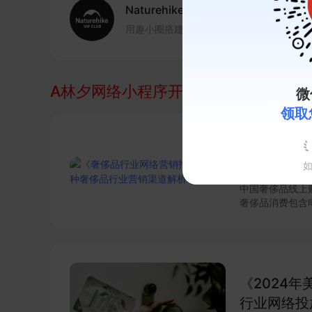
Naturehike 挪客
-
沉淀用户6万
用趣小圈搭建兴趣社区，通过主题活动和标
A林夕网络小程序开发宁波
相关的报告
微
领取
《奢侈品行
渠道解析
中国奢侈品线上购
奢侈品消费包含
伴随消费行为进
析了奢侈品小程
另外还会和大家
《2024
行业网络投