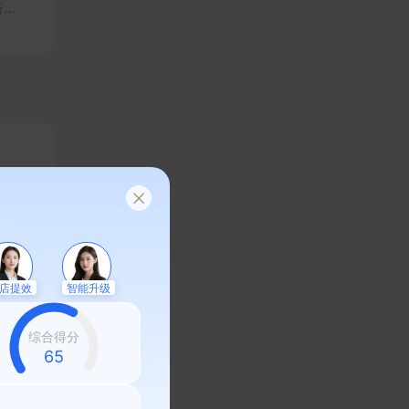
搭建
，实
店提效
智能升级
综合得分
58