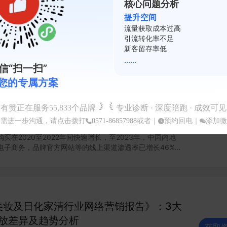
核心问题分析
提升空间
签圈层精准运营会员提升转化。
复购率不足
会员活跃度低
裂变系数差
......
信“扫一扫”
您的专属方案
业网络营销报告》：5种奢侈品行业营销
有赞正在服务
55,833
个品牌
专业诊断 · 深度陪跑 · 成效可见
如需进一步沟通，请点击拨打
0571-86857988
或者｜
预约回电
｜
添加微
获取
买在2020至2022年间快速增长，至2023年，中国内地
电子商务，品牌官方网站等的线上渠道渗透率已增长46%。
一步线上化，奢侈品品牌加快布局线上渠道，本报告具体分
序、品牌网络广告两部分内容，以为行业提供趋势参考。
分享奢侈行业全渠道营销方式；奢侈品小程序、品牌网络广
告目前的行业趋势和运营趋势分析。 更多内容，可查看完整报告获取～
年美妆及日化家清行业网络营销报告》：3大
放差异及趋势分析