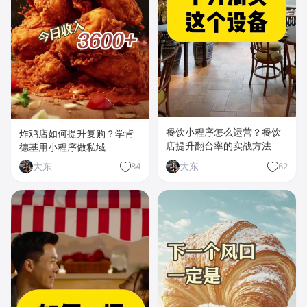
餐饮小程序怎么运营？餐饮
炸鸡店如何提升复购？学肯
店提升翻台率的实战方法
德基用小程序做私域
大东
大东
84
62