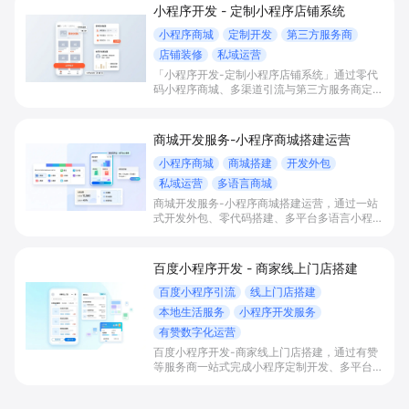
小程序开发 - 定制小程序店铺系统
小程序商城
定制开发
第三方服务商
店铺装修
私域运营
「小程序开发-定制小程序店铺系统」通过零代
码小程序商城、多渠道引流与第三方服务商定制
开发，帮助电商零售、连锁品牌、本地生活门店
快速搭建品牌小程序店铺，打造丰富营销与会员
私域运营场景，提升获客与复购，实现线上生意
商城开发服务-小程序商城搭建运营
增长。
小程序商城
商城搭建
开发外包
私域运营
多语言商城
商城开发服务-小程序商城搭建运营，通过一站
式开发外包、零代码搭建、多平台多语言小程序
和会员私域运营工具，帮助缺乏技术能力的商家
快速上线小程序商城，承接多渠道与境外客流，
实现低成本获客、提升复购与业绩增长。
百度小程序开发 - 商家线上门店搭建
百度小程序引流
线上门店搭建
本地生活服务
小程序开发服务
有赞数字化运营
百度小程序开发-商家线上门店搭建，通过有赞
等服务商一站式完成小程序定制开发、多平台联
动与数字化运营，帮助本地生活与零售门店承接
百度搜索/地图等精准流量，实现低成本获客、