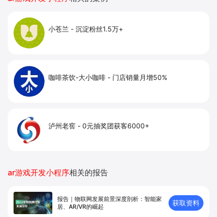
小苍兰
-
沉淀粉丝1.5万+
咖啡茶饮-大小咖啡
-
门店销量月增50%
泸州老窖
-
0元抽奖团获客6000+
ar游戏开发小程序
相关的报告
报告｜物联网发展前景深度剖析：智能家
获取资料
居、AR/VR的崛起