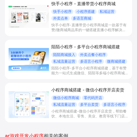
快手小程序 - 直播带货小程序商城
快手小程序
小程序搭建
私域运营
外卖点单
多语言商城
快手小程序-直播带货小程序商城是一款基于有
赞/微商城商品库的一键搭建直播小程序解决方
案，通过打通快手直播间商品挂载、会员储值、
多语言店铺与数据运营，帮助电商与到店商家缩
短下单路径、沉淀私域会员并提升转化与复购。
陌陌小程序 - 多平台小程序商城搭建
陌陌商城接入
外卖点餐小程序
私域流量运营
多语言小程序
微商城搭建
陌陌小程序-多平台小程序商城搭建，基于有赞
能力一站式生成微信、陌陌等多端小程序商城，
满足直播电商、外卖点餐和多语言会员运营等场
景，帮助商家降低抽佣与获客成本，实现销量和
复购增长。
小程序商城搭建 - 微信小程序开店卖货
微信小程序商城
零代码开店
私域流量运营
多平台卖货
多语言小程序
小程序商城搭建-微信小程序开店卖货，帮助餐
饮、本地生活、零售、美业、教育等线下门店及
品牌商家零代码快速上线微信小程序、多平台同
步卖货，并通过多语言、多营销工具与私域运营
沉淀自有流量、提升成交与复购。
ar游戏开发小程序
相关的案例