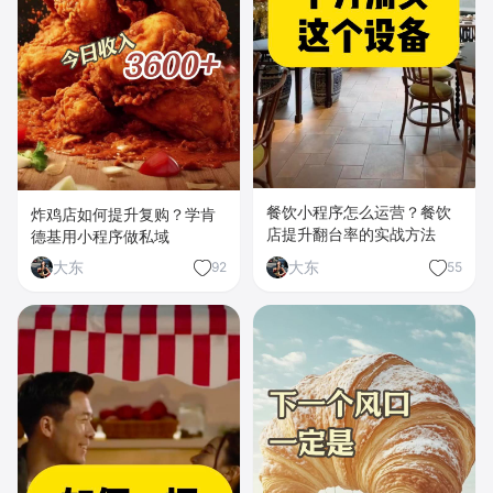
餐饮小程序怎么运营？餐饮
炸鸡店如何提升复购？学肯
店提升翻台率的实战方法
德基用小程序做私域
大东
大东
92
55