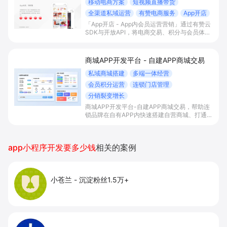
移动电商方案
短视频直播带货
全渠道私域运营
有赞电商服务
App开店
「App开店 - App内会员运营营销」通过有赞云
SDK与开放API，将电商交易、积分与会员体系
一站式嵌入自有App，实现内容/直播场景下的
“边看边买”和多渠道会员沉淀，帮助平台型商家
提升变现效率与私域复购率。
商城APP开发平台 - 自建APP商城交易
私域商城搭建
多端一体经营
会员积分运营
连锁门店管理
分销裂变增长
商城APP开发平台-自建APP商城交易，帮助连
锁品牌在自有APP内快速搭建自营商城、打通多
端流量与会员积分体系，并统一管理门店与库
存，以分销裂变等玩法放大私域销售与复购。
app小程序开发要多少钱
相关的案例
小苍兰
-
沉淀粉丝1.5万+