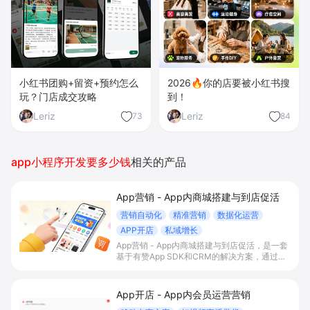
小红书团购+留资+预约怎么
2026🔥你的店要被小红书搜
玩？门店成交攻略
到！
Leriz
Leriz
73
84
app小程序开发要多少钱
相关的产品
App营销 - App内商城搭建与到店促活
营销自动化
精准营销
数据化运营
APP开店
私域增长
App营销 - App内商城搭建与到店促活，是一套
基于有赞App SDK和CRM的解决方案，通过在
自有App内搭建交易商城、积分会员体系与门店
智能助手联动，帮助有线下门店的B2C商家打通
线上线下运营，提升到店率、复购率和整体
App开店 - App内会员运营营销
GMV。