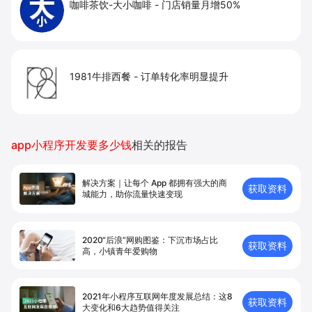
咖啡茶饮-大小咖啡
-
门店销量月增50%
1981牛排西餐
-
订单转化率明显提升
app小程序开发要多少钱
相关的报告
解决方案｜让每个 App 都拥有强⼤的商
获取资料
城能⼒，助你流量快速变现
2020“后浪”网购图鉴：下沉市场占比
获取资料
高，小镇青年爱购物
2021年小程序互联网年度发展总结：这8
获取资料
大变化和6大趋势值得关注