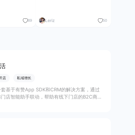
Leriz
89
50
促活
P开店
私域增长
一套基于有赞App SDK和CRM的解决方案，通过
与门店智能助手联动，帮助有线下门店的B2C商家
体GMV。