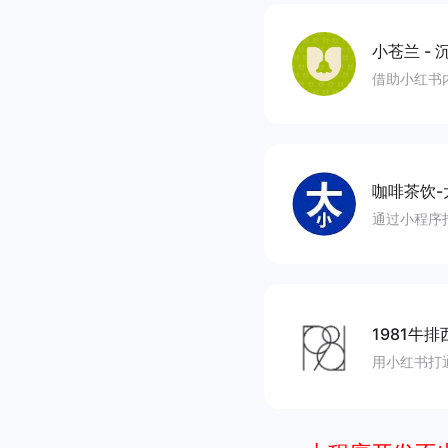
小苍兰
-
沉
借助小红书
咖啡茶饮-
通过小程序
1981牛排
用小红书打