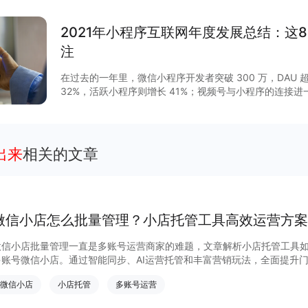
2021年小程序互联网年度发展总结：这
注
在过去的一年里，微信小程序开发者突破 300 万，DAU 超
32%，活跃小程序则增长 41%；视频号与小程序的连接
GMV增长 15 倍，客单价超过 200 元，小程序与视频号
程序作为移动互联网的重要新基建之一正在焕发新的活力。2
列调整揭开了其作为独立生态发展的新篇章，小程序与公
通，扩展“闭环思维“至“节点思维”，营销场景和营销方法
出来
相关的文章
度等互联网平台加速扩建生态能力，小程序成为互联网商
大平台积极推陈出新，从技术防护、性能提升、营销场景
项升级，助力商家数字化运营、降本增效。
微信小店怎么批量管理？小店托管工具高效运营方案
微信小店批量管理一直是多账号运营商家的难题，文章解析小店托管工具
多账号微信小店。通过智能同步、AI运营托管和丰富营销玩法，全面提升
量管理、高效托管的实用方案！
微信小店
小店托管
多账号运营