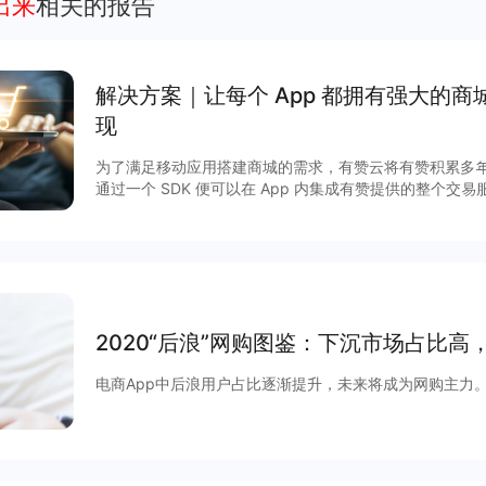
出来
相关的报告
解决方案｜让每个 App 都拥有强⼤的
现
为了满⾜移动应⽤搭建商城的需求，有赞云将有赞积累多
通过⼀个 SDK 便可以在 App 内集成有赞提供的整个交易服务。 除了享受完善的商
富的营销玩法，更有赞强劲的技术及服务作保障，实现低
方案，快速获得App 流量的商业化变现。 一、App开店主要解决商家四大痛点： 1.App 有忠
实用户，却没有商城能力 2.企业想自己搭建商城，开发时间长 3.商城搭建完成，没有进货渠道
4.无法通过营销玩法盘活商城 二、App 开店的优势 1.提供与 App 深度融合的商城系统 2.轻量
化对接，2个开发一周上线 3.直接可使用有赞分销市场，无需自己进货备货 4.100+ 营销玩
法，直接可以在 App 内使用 5.完善的商城能力，数
2020“后浪”网购图鉴：下沉市场占比
电商App中后浪用户占比逐渐提升，未来将成为网购主力