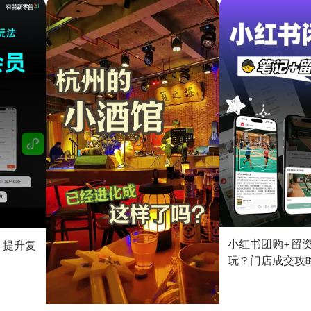
小红书团购+留
？提升复
玩？门店成交攻