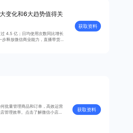
8大变化和6大趋势值得关
获取资料
过 4.5 亿；日均使用次数同比增长
进一步释放微信商业能力，直播带货
的连接已经塑造出新的增长空间。 小
021 年微信小程序内外链接的系
众号、视频号、企业微信的互联互
由此迸发更多灵感与创新；支付宝、百
业的重要阵地；在生态建设方面，各
、合规监管、售后服务等方面提供多
如何批量管理商品和订单，高效运营
获取资料
门店管理效率。点击了解微信小店批