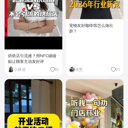
宠物友好咖啡馆怎么做社
群？
烘焙店引流难？用NFC碰碰
贴让顾客主动发好评
小林说
清赏
82
93