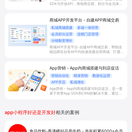
SDK与开放API，将电商交易、积分与会员体系
一站式嵌入自有App，实现内容/直播场景下的
“边看边买”和多渠道会员沉淀，帮助平台型商家
提升变现效率与私域复购率。
商城APP开发平台 - 自建APP商城交易
私域商城搭建
多端一体经营
会员积分运营
连锁门店管理
分销裂变增长
商城APP开发平台-自建APP商城交易，帮助连
锁品牌在自有APP内快速搭建自营商城、打通多
端流量与会员积分体系，并统一管理门店与库
存，以分销裂变等玩法放大私域销售与复购。
App营销 - App内商城搭建与到店促活
营销自动化
精准营销
数据化运营
APP开店
私域增长
App营销 - App内商城搭建与到店促活，是一套
基于有赞App SDK和CRM的解决方案，通过在
自有App内搭建交易商城、积分会员体系与门店
智能助手联动，帮助有线下门店的B2C商家打通
线上线下运营，提升到店率、复购率和整体
app小程序好还是开发好
相关的案例
GMV。
食品饮料-香满楼好品质牛奶
-
半年积累6000+会员