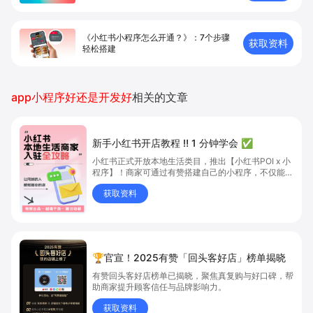
《小红书小程序怎么开通？》：7个步骤
获取资料
轻松搭建
app小程序好还是开发好
相关的文章
新手小红书开店教程 ‼️ 1 分钟学会 ✅
小红书正式开放本地生活类目，推出【小红书POI x 小
程序】！商家可通过有赞搭建自己的小程序，不仅能上
团购，还能把内容种草、线上下单、到店核销一键打
获取资料
通，让生意触达更多流量！
🏆官宣！2025有赞「回头客好店」榜单揭晓
有赞回头客好店榜单已揭晓，聚焦真复购与好口碑，帮
助商家提升顾客信任与品牌影响力。
获取资料