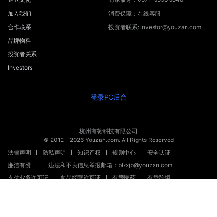
Investors
登录PC后台
杭州有赞科技有限公司
© 2012 -
2026
Youzan.com. All Rights Reserved
法律声明
隐私声明
知识产权
规则中心
安全认证
廉洁有赞
违法和不良信息举报邮箱：blxxjb@youzan.com
支付业务许可证
食品经营许可证
有赞医药
有赞跨境
商品广场
有赞资讯
新零售文章
站点地图
关键词地图
浙公网安备 33010602004358号
工商营业执照
增值电信业务经营许可证：合字B2-20210007
-
浙ICP备2020040621号
新出发浙备字第20230002号
（浙）网械平台备字【2023】第00008号
浙网食A33010128
（浙）-经营性-2023-0010
（浙）网药平台备字〔2023〕第000012-000号