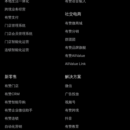
群团团
门店智能化运营
有赞品牌旗舰
连锁智能化运营
有赞AllValue
AllValue Link
新零售
解决方案
有赞门店
微信
有赞CRM
广告投放
有赞智能导购
视频号
有赞企业微信助手
有赞跨境
有赞连锁
抖音
自动化营销
有赞教育
门店私域启动服务
直播电商
门店私域经营咨询服务
有赞公益
大客专属私域服务
小程序
对比有赞
服务支持