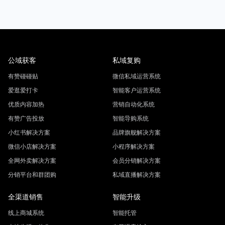
有赞碰碰贴
微信私域运营系统
爱逛爱打卡
智能客户运营系统
优质内容加热
营销自动化系统
有赞广告投放
智能导购系统
小红书解决方案
品牌旗舰解决方案
微信小店解决方案
小程序解决方案
全网外卖解决方案
会员分销解决方案
分销平台和群团购
私域直播解决方案
全渠道销售
智能升级
线上商城系统
智能托管
本地生活一体化
有赞语音输入
跨境业务经营
社交电商
有赞支付
有赞微商城
门店管理系统
有赞分销
门店会员管理系统