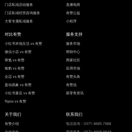
小红书本地生活 vs 有赞
服务市场
微信小店 vs 有赞
帮助中心
驿氪 vs 有赞
商家社区
银豹 vs 有赞
应用市场
企迈 vs 有赞
有赞头条
盈动易象 vs 有赞
有赞说
小红书薯店 vs 有赞
新零售资讯
flipos vs 有赞
关于我们
联系我们
有赞介绍
电话咨询：0571-8685 7988
企业文化
商家服务：0571-8998 8848
加入我们
消费保障：在线客服
合作联系
投资者联系: investor@youzan.com
品牌物料
投资者关系