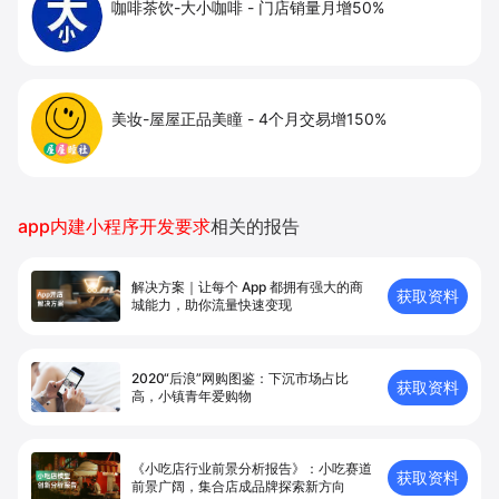
咖啡茶饮-大小咖啡
-
门店销量月增50%
美妆-屋屋正品美瞳
-
4个月交易增150%
app内建小程序开发要求
相关的报告
解决方案｜让每个 App 都拥有强⼤的商
获取资料
城能⼒，助你流量快速变现
2020“后浪”网购图鉴：下沉市场占比
获取资料
高，小镇青年爱购物
《小吃店行业前景分析报告》：小吃赛道
获取资料
前景广阔，集合店成品牌探索新方向