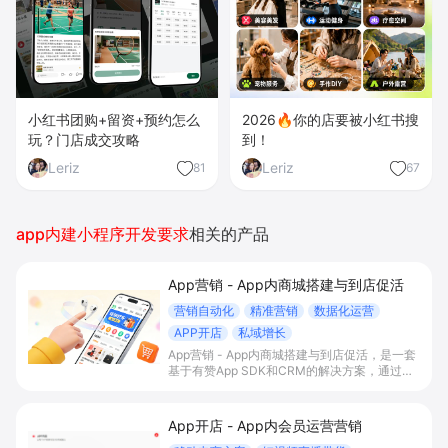
小红书团购+留资+预约怎么
2026🔥你的店要被小红书搜
玩？门店成交攻略
到！
Leriz
Leriz
81
67
app内建小程序开发要求
相关的产品
App营销 - App内商城搭建与到店促活
营销自动化
精准营销
数据化运营
APP开店
私域增长
App营销 - App内商城搭建与到店促活，是一套
基于有赞App SDK和CRM的解决方案，通过在
自有App内搭建交易商城、积分会员体系与门店
智能助手联动，帮助有线下门店的B2C商家打通
线上线下运营，提升到店率、复购率和整体
App开店 - App内会员运营营销
GMV。