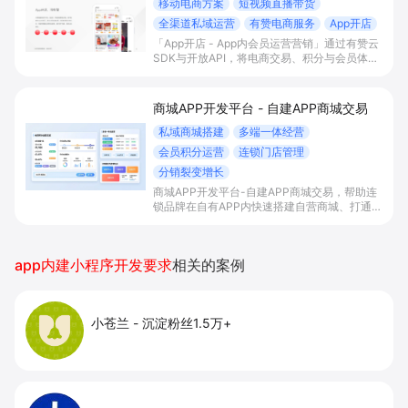
移动电商方案
短视频直播带货
全渠道私域运营
有赞电商服务
App开店
「App开店 - App内会员运营营销」通过有赞云
SDK与开放API，将电商交易、积分与会员体系
一站式嵌入自有App，实现内容/直播场景下的
“边看边买”和多渠道会员沉淀，帮助平台型商家
提升变现效率与私域复购率。
商城APP开发平台 - 自建APP商城交易
私域商城搭建
多端一体经营
会员积分运营
连锁门店管理
分销裂变增长
商城APP开发平台-自建APP商城交易，帮助连
锁品牌在自有APP内快速搭建自营商城、打通多
端流量与会员积分体系，并统一管理门店与库
存，以分销裂变等玩法放大私域销售与复购。
app内建小程序开发要求
相关的案例
小苍兰
-
沉淀粉丝1.5万+