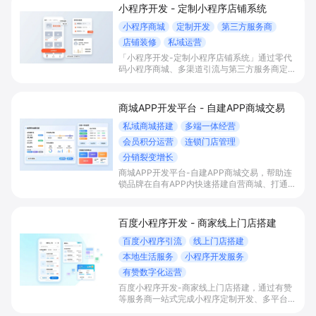
小程序开发 - 定制小程序店铺系统
小程序商城
定制开发
第三方服务商
店铺装修
私域运营
「小程序开发-定制小程序店铺系统」通过零代
码小程序商城、多渠道引流与第三方服务商定制
开发，帮助电商零售、连锁品牌、本地生活门店
快速搭建品牌小程序店铺，打造丰富营销与会员
私域运营场景，提升获客与复购，实现线上生意
商城APP开发平台 - 自建APP商城交易
增长。
私域商城搭建
多端一体经营
会员积分运营
连锁门店管理
分销裂变增长
商城APP开发平台-自建APP商城交易，帮助连
锁品牌在自有APP内快速搭建自营商城、打通多
端流量与会员积分体系，并统一管理门店与库
存，以分销裂变等玩法放大私域销售与复购。
百度小程序开发 - 商家线上门店搭建
百度小程序引流
线上门店搭建
本地生活服务
小程序开发服务
有赞数字化运营
百度小程序开发-商家线上门店搭建，通过有赞
等服务商一站式完成小程序定制开发、多平台联
动与数字化运营，帮助本地生活与零售门店承接