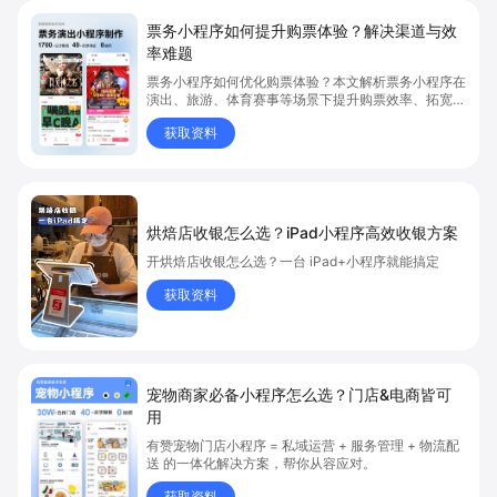
票务小程序如何提升购票体验？解决渠道与效
率难题
票务小程序如何优化购票体验？本文解析票务小程序在
演出、旅游、体育赛事等场景下提升购票效率、拓宽销
售渠道、实现会员精准营销的具体方式。关键词包括
获取资料
“票务小程序”、“购票体验”、“购票效率”。
烘焙店收银怎么选？iPad小程序高效收银方案
开烘焙店收银怎么选？一台 iPad+小程序就能搞定
获取资料
宠物商家必备小程序怎么选？门店&电商皆可
用
有赞宠物门店小程序 = 私域运营 + 服务管理 + 物流配
送 的一体化解决方案，帮你从容应对。
获取资料