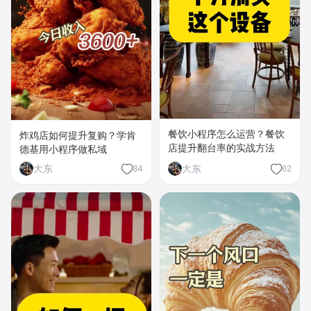
餐饮小程序怎么运营？餐饮
炸鸡店如何提升复购？学肯
店提升翻台率的实战方法
德基用小程序做私域
大东
大东
84
62