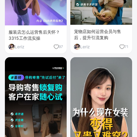
宠物店如何运营会员与售
服装店怎么运营售后关怀？
后，提升引流复购
3315工作流实操
Leriz
Leriz
97
71