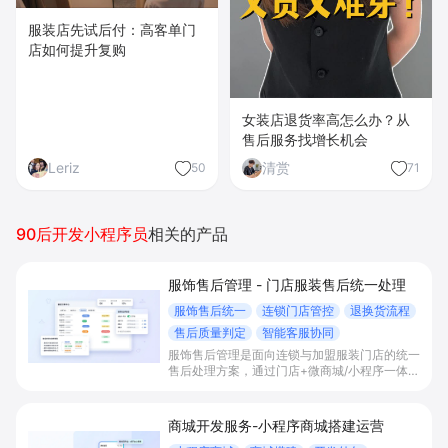
服装店先试后付：高客单门
店如何提升复购
女装店退货率高怎么办？从
售后服务找增长机会
Leriz
清赏
50
71
90后开发小程序员
相关的产品
服饰售后管理 - 门店服装售后统一处理
服饰售后统一
连锁门店管控
退换货流程
售后质量判定
智能客服协同
服饰售后管理是面向连锁与加盟服装门店的统一
售后处理方案，通过门店+微商城/小程序一体化
售后流程、退货包运费统筹及标准化判责机制，
帮助品牌统一退换货体验、降低纠纷和人力成本
并提升服务口碑与复购。
商城开发服务-小程序商城搭建运营