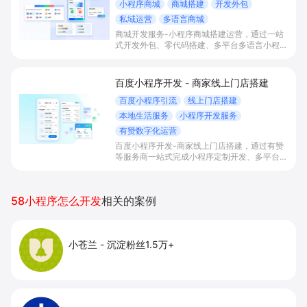
小程序商城
商城搭建
开发外包
私域运营
多语言商城
商城开发服务-小程序商城搭建运营，通过一站
式开发外包、零代码搭建、多平台多语言小程序
和会员私域运营工具，帮助缺乏技术能力的商家
快速上线小程序商城，承接多渠道与境外客流，
实现低成本获客、提升复购与业绩增长。
百度小程序开发 - 商家线上门店搭建
百度小程序引流
线上门店搭建
本地生活服务
小程序开发服务
有赞数字化运营
百度小程序开发-商家线上门店搭建，通过有赞
等服务商一站式完成小程序定制开发、多平台联
动与数字化运营，帮助本地生活与零售门店承接
百度搜索/地图等精准流量，实现低成本获客、
提升到店与下单转化。
58小程序怎么开发
相关的案例
小苍兰
-
沉淀粉丝1.5万+