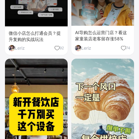
AI导购怎么运营门店？看这
微信小店怎么打通会员？提
家童装店老客留存涨58%
升复购的实战玩法
Leriz
Leriz
92
74