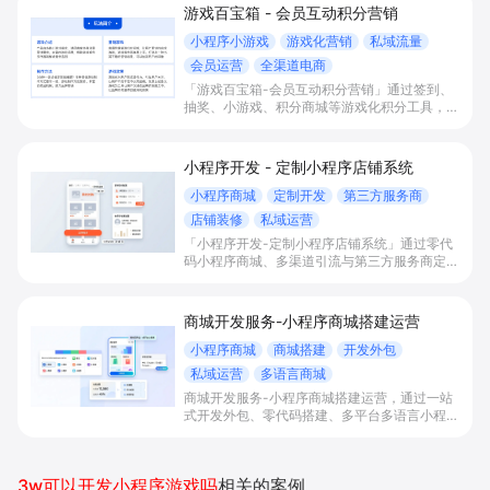
游戏百宝箱 - 会员互动积分营销
小程序小游戏
游戏化营销
私域流量
会员运营
全渠道电商
「游戏百宝箱-会员互动积分营销」通过签到、
抽奖、小游戏、积分商城等游戏化积分工具，实
现线上线下会员互动、积分获取与消耗闭环运
营，帮助商家完成私域拉新、门店引流和复购提
升。
小程序开发 - 定制小程序店铺系统
小程序商城
定制开发
第三方服务商
店铺装修
私域运营
「小程序开发-定制小程序店铺系统」通过零代
码小程序商城、多渠道引流与第三方服务商定制
开发，帮助电商零售、连锁品牌、本地生活门店
快速搭建品牌小程序店铺，打造丰富营销与会员
私域运营场景，提升获客与复购，实现线上生意
商城开发服务-小程序商城搭建运营
增长。
小程序商城
商城搭建
开发外包
私域运营
多语言商城
商城开发服务-小程序商城搭建运营，通过一站
式开发外包、零代码搭建、多平台多语言小程序
和会员私域运营工具，帮助缺乏技术能力的商家
快速上线小程序商城，承接多渠道与境外客流，
实现低成本获客、提升复购与业绩增长。
3w可以开发小程序游戏吗
相关的案例