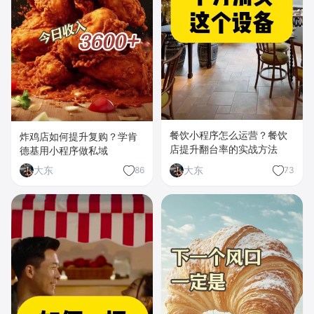
餐饮小程序怎么运营？餐饮
炸鸡店如何提升复购？学肯
店提升翻台率的实战方法
德基用小程序做私域
大东
大东
86
73