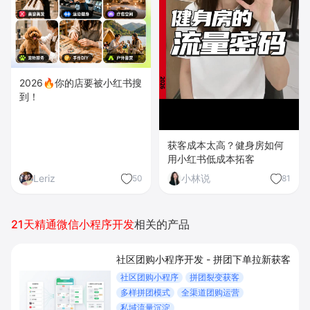
2026🔥你的店要被小红书搜
到！
获客成本太高？健身房如何
用小红书低成本拓客
Leriz
小林说
50
81
21天精通微信小程序开发
相关的产品
社区团购小程序开发 - 拼团下单拉新获客
社区团购小程序
拼团裂变获客
多样拼团模式
全渠道团购运营
私域流量沉淀