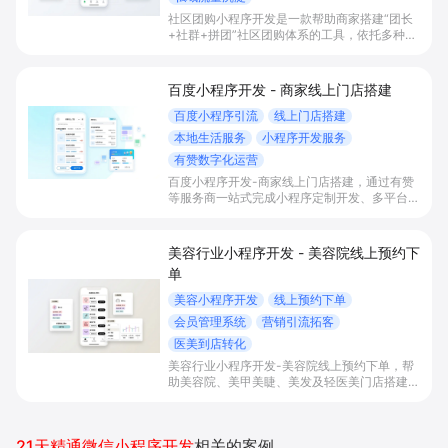
社区团购小程序开发是一款帮助商家搭建“团长
+社群+拼团”社区团购体系的工具，依托多种拼
团玩法和微信社群运营，实现拼团下单拉新获
客、提升客单与复购，并统一沉淀多渠道私域会
员。
百度小程序开发 - 商家线上门店搭建
百度小程序引流
线上门店搭建
本地生活服务
小程序开发服务
有赞数字化运营
百度小程序开发-商家线上门店搭建，通过有赞
等服务商一站式完成小程序定制开发、多平台联
动与数字化运营，帮助本地生活与零售门店承接
百度搜索/地图等精准流量，实现低成本获客、
提升到店与下单转化。
美容行业小程序开发 - 美容院线上预约下
单
美容小程序开发
线上预约下单
会员管理系统
营销引流拓客
医美到店转化
美容行业小程序开发-美容院线上预约下单，帮
助美容院、美甲美睫、美发及轻医美门店搭建线
上预约下单、会员与次数管理、员工排班与多门
店数据化运营的一体化小程序系统，实现低成本
引流拓客、提升到店转化和复购。
21天精通微信小程序开发
相关的案例