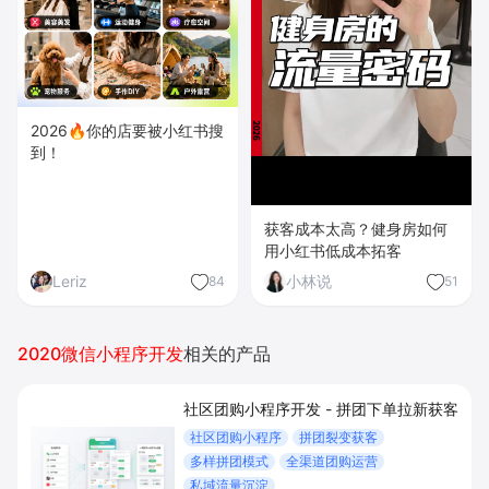
2026🔥你的店要被小红书搜
到！
获客成本太高？健身房如何
用小红书低成本拓客
Leriz
小林说
84
51
2020微信小程序开发
相关的产品
社区团购小程序开发 - 拼团下单拉新获客
社区团购小程序
拼团裂变获客
多样拼团模式
全渠道团购运营
私域流量沉淀