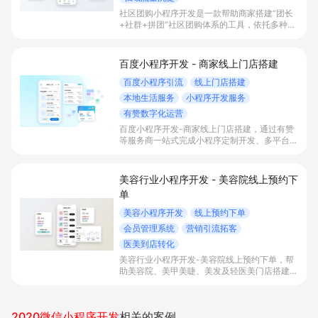
社区团购小程序开发是一款帮助商家搭建“团长
+社群+拼团”社区团购体系的工具，依托多种拼
团玩法和微信社群运营，实现拼团下单拉新获
客、提升客单与复购，并统一沉淀多渠道私域会
员。
百度小程序开发 - 商家线上门店搭建
百度小程序引流
线上门店搭建
本地生活服务
小程序开发服务
有赞数字化运营
百度小程序开发-商家线上门店搭建，通过有赞
等服务商一站式完成小程序定制开发、多平台联
动与数字化运营，帮助本地生活与零售门店承接
百度搜索/地图等精准流量，实现低成本获客、
提升到店与下单转化。
美容行业小程序开发 - 美容院线上预约下
单
美容小程序开发
线上预约下单
会员管理系统
营销引流拓客
医美到店转化
美容行业小程序开发-美容院线上预约下单，帮
助美容院、美甲美睫、美发及轻医美门店搭建线
上预约下单、会员与次数管理、员工排班与多门
店数据化运营的一体化小程序系统，实现低成本
引流拓客、提升到店转化和复购。
2020微信小程序开发
相关的案例