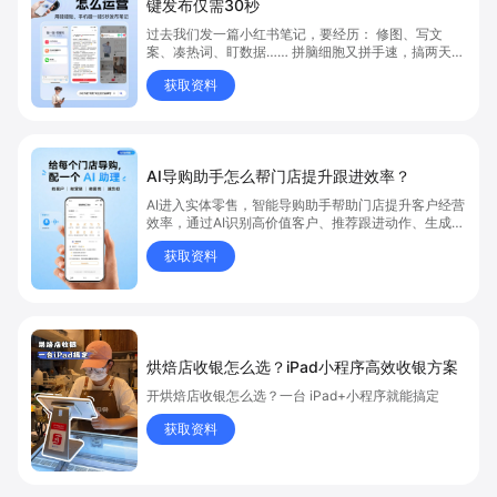
键发布仅需30秒
过去我们发一篇小红书笔记，要经历： 修图、写文
案、凑热词、盯数据…… 拼脑细胞又拼手速，搞两天还
没完。 发出去之后？阅读点赞寥寥无几。 现在，我们
获取资料
实测了一套全新 AI 自动化种草系统，直接把门店顾客
体验一键“碰”上小红书， 👇👇👇 0成本写作，0门槛
操作，0等待分发！
AI导购助手怎么帮门店提升跟进效率？
AI进入实体零售，智能导购助手帮助门店提升客户经营
效率，通过AI识别高价值客户、推荐跟进动作、生成销
售话术、辅助客户记录，让优秀导购经验可以被复制。
获取资料
烘焙店收银怎么选？iPad小程序高效收银方案
开烘焙店收银怎么选？一台 iPad+小程序就能搞定
获取资料