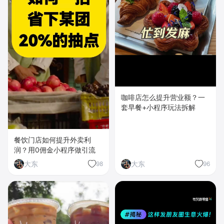
咖啡店怎么提升营业额？一
套早餐+小程序玩法拆解
餐饮门店如何提升外卖利
润？用0佣金小程序做引流
大东
大东
98
96