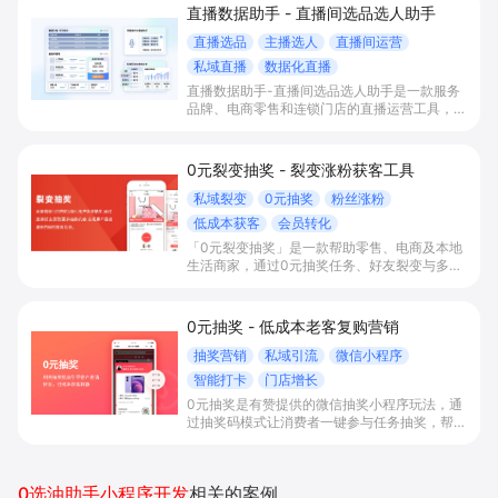
直播数据助手 - 直播间选品选人助手
直播选品
主播选人
直播间运营
私域直播
数据化直播
直播数据助手-直播间选品选人助手是一款服务
品牌、电商零售和连锁门店的直播运营工具，通
过一站式直播计划管理、选品配券、语音操作及
企微私域沉淀与数据分析，帮助商家优化选品选
人、规范直播流程并提升直播转化与复购。
0元裂变抽奖 - 裂变涨粉获客工具
私域裂变
0元抽奖
粉丝涨粉
低成本获客
会员转化
「0元裂变抽奖」是一款帮助零售、电商及本地
生活商家，通过0元抽奖任务、好友裂变与多场
景扫码参与，实现快速拉新涨粉、沉淀私域社群
并提升复购转化的获客工具。
0元抽奖 - 低成本老客复购营销
抽奖营销
私域引流
微信小程序
智能打卡
门店增长
0元抽奖是有赞提供的微信抽奖小程序玩法，通
过抽奖码模式让消费者一键参与任务抽奖，帮助
商家实现拉新涨粉、好友裂变和销量转化，目前
暂不支持预约参加。
0选油助手小程序开发
相关的案例