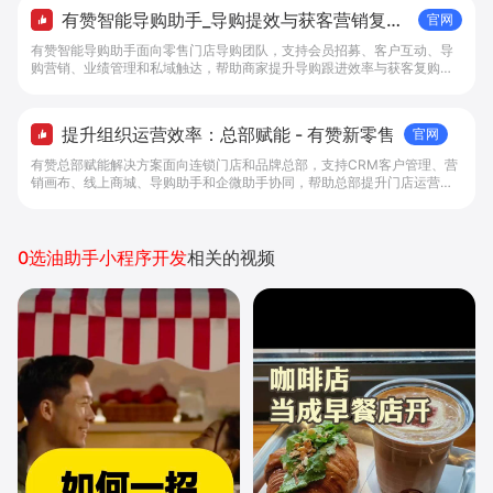
有赞智能导购助手_导购提效与获客营销复购
官网
解决方案 - 实现获客营销复购一体化
有赞智能导购助手面向零售门店导购团队，支持会员招募、客户互动、导
购营销、业绩管理和私域触达，帮助商家提升导购跟进效率与获客复购能
力。
提升组织运营效率：总部赋能 - 有赞新零售
官网
有赞总部赋能解决方案面向连锁门店和品牌总部，支持CRM客户管理、营
销画布、线上商城、导购助手和企微助手协同，帮助总部提升门店运营效
率。
0选油助手小程序开发
相关的视频