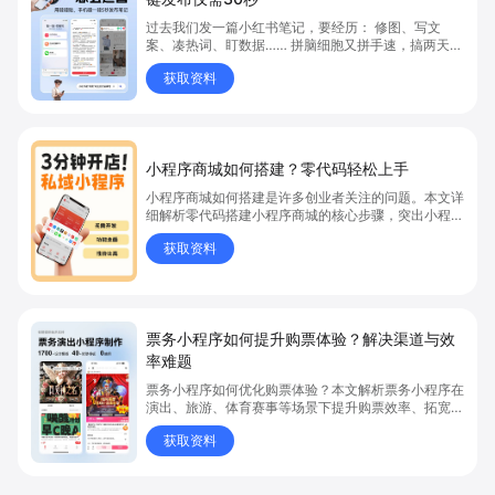
过去我们发一篇小红书笔记，要经历： 修图、写文
案、凑热词、盯数据…… 拼脑细胞又拼手速，搞两天还
没完。 发出去之后？阅读点赞寥寥无几。 现在，我们
获取资料
实测了一套全新 AI 自动化种草系统，直接把门店顾客
体验一键“碰”上小红书， 👇👇👇 0成本写作，0门槛
操作，0等待分发！
小程序商城如何搭建？零代码轻松上手
小程序商城如何搭建是许多创业者关注的问题。本文详
细解析零代码搭建小程序商城的核心步骤，突出小程序
商城、商城搭建与零代码开店优势，帮助你轻松实现商
获取资料
品上架、全渠道销售及高效会员运营，快速开启线上卖
货新模式。点击获取详细操作指南！
票务小程序如何提升购票体验？解决渠道与效
率难题
票务小程序如何优化购票体验？本文解析票务小程序在
演出、旅游、体育赛事等场景下提升购票效率、拓宽销
售渠道、实现会员精准营销的具体方式。关键词包括
获取资料
“票务小程序”、“购票体验”、“购票效率”。