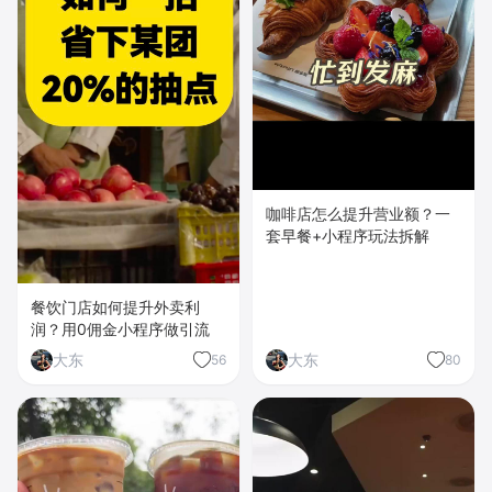
咖啡店怎么提升营业额？一
套早餐+小程序玩法拆解
餐饮门店如何提升外卖利
润？用0佣金小程序做引流
大东
大东
56
80