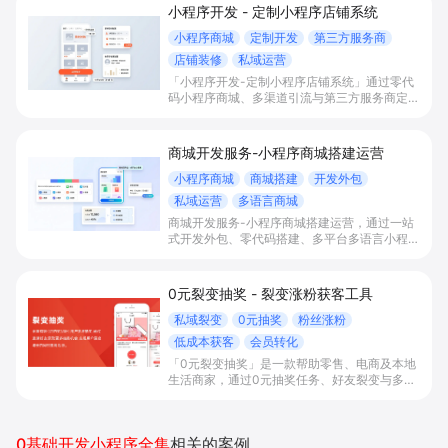
小程序开发 - 定制小程序店铺系统
小程序商城
定制开发
第三方服务商
店铺装修
私域运营
「小程序开发-定制小程序店铺系统」通过零代
码小程序商城、多渠道引流与第三方服务商定制
开发，帮助电商零售、连锁品牌、本地生活门店
快速搭建品牌小程序店铺，打造丰富营销与会员
私域运营场景，提升获客与复购，实现线上生意
商城开发服务-小程序商城搭建运营
增长。
小程序商城
商城搭建
开发外包
私域运营
多语言商城
商城开发服务-小程序商城搭建运营，通过一站
式开发外包、零代码搭建、多平台多语言小程序
和会员私域运营工具，帮助缺乏技术能力的商家
快速上线小程序商城，承接多渠道与境外客流，
实现低成本获客、提升复购与业绩增长。
0元裂变抽奖 - 裂变涨粉获客工具
私域裂变
0元抽奖
粉丝涨粉
低成本获客
会员转化
「0元裂变抽奖」是一款帮助零售、电商及本地
生活商家，通过0元抽奖任务、好友裂变与多场
景扫码参与，实现快速拉新涨粉、沉淀私域社群
并提升复购转化的获客工具。
0基础开发小程序全集
相关的案例