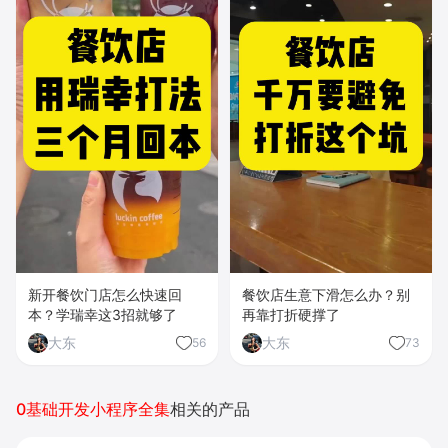
新开餐饮门店怎么快速回
餐饮店生意下滑怎么办？别
本？学瑞幸这3招就够了
再靠打折硬撑了
大东
大东
56
73
0基础开发小程序全集
相关的产品