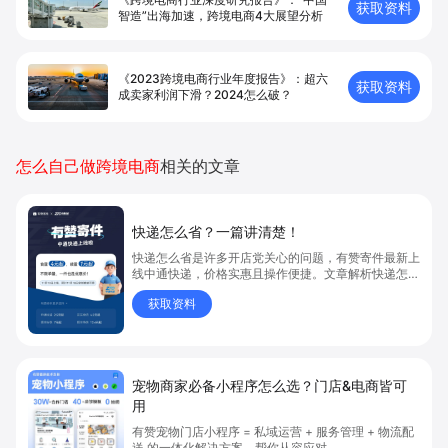
获取资料
智造”出海加速，跨境电商4大展望分析
《2023跨境电商行业年度报告》：超六
获取资料
成卖家利润下滑？2024怎么破？
怎么自己做跨境电商
相关的文章
快递怎么省？一篇讲清楚！
快递怎么省是许多开店党关心的问题，有赞寄件最新上
线中通快递，价格实惠且操作便捷。文章解析快递怎么
省、省钱技巧和有赞寄件功能优势，助你降低发货成
获取资料
本，享受更贴心售后服务。快递怎么省，点击了解省钱
新方案！
宠物商家必备小程序怎么选？门店&电商皆可
用
有赞宠物门店小程序 = 私域运营 + 服务管理 + 物流配
送 的一体化解决方案，帮你从容应对。