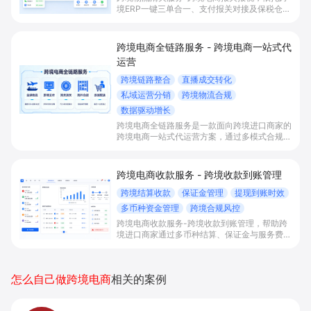
境ERP一键三单合一、支付报关对接及保税仓协
同，实现多平台跨境订单自动化清关与发货，帮
助商家提升通关时效、降低合规风险并优化跨境
运营效率。
跨境电商全链路服务 - 跨境电商一站式代
运营
跨境链路整合
直播成交转化
私域运营分销
跨境物流合规
数据驱动增长
跨境电商全链路服务是一款面向跨境进口商家的
跨境电商一站式代运营方案，通过多模式合规清
关结算、仓储物流对接、私域运营和分销直播联
动，帮助商家打通“卖进中国”全链路，实现高复
购与持续增长。
跨境电商收款服务 - 跨境收款到账管理
跨境结算收款
保证金管理
提现到账时效
多币种资金管理
跨境合规风控
跨境电商收款服务-跨境收款到账管理，帮助跨
境进口商家通过多币种结算、保证金与服务费自
动管理、提现时效及合规风控等能力，实现跨境
收款全链路打通，降低资金管理和合规成本、提
升回款确定性。
怎么自己做跨境电商
相关的案例