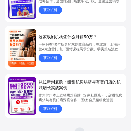
战略合作，全面推进门店数字化升级、全渠道营销联动
及线上线下一体化运营，力图打造新一代简约高效的轻
获取资料
头疗连锁品牌
这家戏剧机构凭什么月销50万？
一家拥有40年历史的戏剧教育品牌，在北京、上海运
营4家直营门店。面对课程展示分散、学员报名流程复
杂、多门店数据割裂、总部管理效率低等问题，通过搭
获取资料
建品牌官网、上线预约服务和升级连锁管理体系，实现
500+预约订单、单月交易额突破50万元，并打造线上
线下一体化经营闭环。本文拆解教育培训机构、艺术培
训机构如何通过数字化经营提升预约效率、优化门店管
理，实现连锁化增长。
从拉新到复购：甜甜私房烘焙与有赞门店的私
域增长实战案例
作为常州本土连锁烘焙品牌（2 家社区店），甜甜私房
烘焙与有赞门店深度合作，围绕 会员精细化运营、周
年庆营销、引流到店储值 三大核心场景，成功实现私
获取资料
域增长与用户价值提升