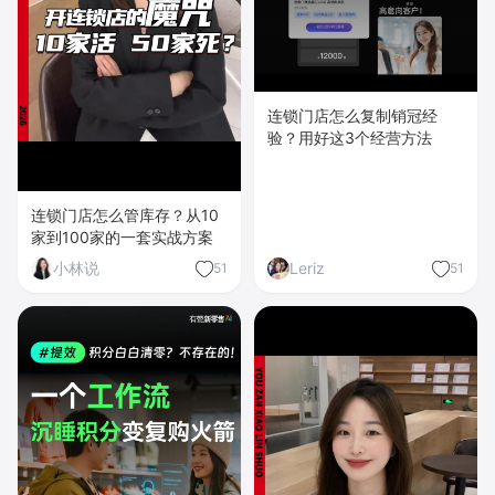
连锁门店怎么复制销冠经
验？用好这3个经营方法
连锁门店怎么管库存？从10
家到100家的一套实战方案
小林说
Leriz
51
51