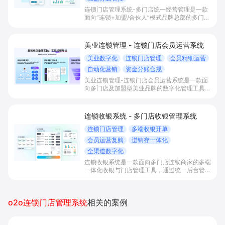
连锁门店管理系统-多门店统一经营管理是一款
面向“连锁+加盟/合伙人”模式品牌总部的多门店
一体化经营方案。通过总部统一管理门店、商品
库存、会员、加盟分级与结算，对跨区域门店进
行协同运营与精细管控，降低扩店风险、提升运
美业连锁管理 - 连锁门店会员运营系统
营效率与资金周转。
美业数字化
连锁门店管理
会员精细运营
自动化营销
资金分账合规
美业连锁管理-连锁门店会员运营系统是一款面
向多门店及加盟型美业品牌的数字化管理工具，
通过一体化门店运营、统一会员及资金分账管
理，实现多渠道获客、标准化服务与可控扩店，
提升复购率与品牌连锁运营效率。
连锁收银系统 - 多门店收银管理系统
连锁门店管理
多端收银开单
会员运营复购
进销存一体化
全渠道数字化
连锁收银系统是一款面向多门店连锁商家的多端
一体化收银与门店管理工具，通过统一后台管控
商品、库存、会员及全渠道订单，帮助品牌总部
实现连锁标准化运营、提升收银与协同效率，并
优化库存周转与会员复购。
o2o连锁门店管理系统
相关的案例