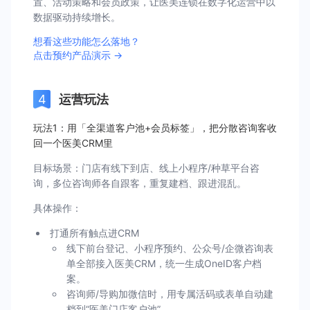
置、活动策略和会员政策，让医美连锁在数字化运营中以
数据驱动持续增长。
想看这些功能怎么落地？
点击预约产品演示 →
运营玩法
玩法1：用「全渠道客户池+会员标签」，把分散咨询客收
回一个医美CRM里
目标场景：门店有线下到店、线上小程序/种草平台咨
询，多位咨询师各自跟客，重复建档、跟进混乱。
具体操作：
打通所有触点进CRM
线下前台登记、小程序预约、公众号/企微咨询表
单全部接入医美CRM，统一生成OneID客户档
案。
咨询师/导购加微信时，用专属活码或表单自动建
档到“医美门店客户池”。