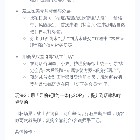
建立医美专属标签与分层
按项目意向（祛痘/瘦脸/皮肤管理/抗衰）、价格
带、风险级别、首次来源（抖音/小红书/到店自然
进）自动打标签。
分出“只咨询未到店”“到店未成交”“疗程中”“术后管
理”“高价值VIP”等层级。
用会员权益引导“认主门店”
在到店咨询单、小票、护理房海报上统一引导“绑
定会员=术后跟踪+专属恢复方案+积分抵现金”。
预约或首次到店时强引导注册会员，后续所有消
费与反馈都沉淀在同一张“医美会员卡”里。
玩法2：用「导购+预约一体化SOP」，提升到店率和疗
程复购
目标场景：线上咨询多、到店率低；疗程中断严重，顾客
做两次就失联，复购全靠前台/咨询师手工记。
具体操作：