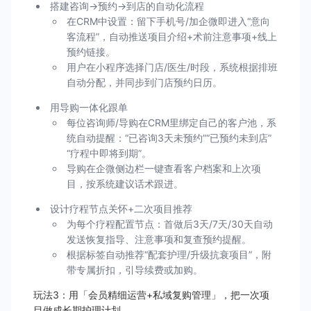
搭建咨询→预约→到店的自动化流程
在CRM中设置：留下手机号/加企微即进入“意向
客流程”，自动推送项目介绍+术前注意事项+线上
预约链接。
用户在小程序选择门店/医生/时段，系统根据排班
自动分配，并同步到门店预约日历。
用导购一体化跟单
每位咨询师/导购在CRM里绑定自己的客户池，系
统自动提醒：“已咨询3天未预约”“已预约未到店”
“疗程中即将到期”。
导购在企微侧边栏一键查看客户档案和上次项
目，按系统建议话术跟进。
设计疗程节点关怀+二次项目推荐
为每个疗程配置节点：首做后3天/7天/30天自动
发送恢复指导、注意事项和复查预约提醒。
根据标签自动推荐“配套护理/升级抗衰项目”，附
带专属折扣，引导续费或加购。
玩法3：用「会员精细运营+私域复购管理」，把一次项
目做成长期护理计划