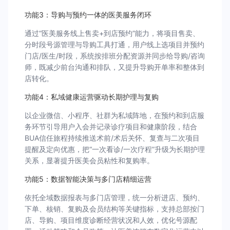
功能3：导购与预约一体的医美服务闭环
通过“医美服务线上售卖+到店预约”能力，将项目售卖、
分时段号源管理与导购工具打通，用户线上选项目并预约
门店/医生/时段，系统按排班分配资源并同步给导购/咨询
师，既减少前台沟通和排队，又提升导购开单率和整体到
店转化。
功能4：私域健康运营驱动长期护理与复购
以企业微信、小程序、社群为私域阵地，在预约和到店服
务环节引导用户入会并记录诊疗项目和健康阶段，结合
BUA信任旅程持续推送术前/术后关怀、复查与二次项目
提醒及定向优惠，把“一次看诊/一次疗程”升级为长期护理
关系，显著提升医美会员粘性和复购率。
功能5：数据智能决策与多门店精细运营
依托全域数据报表与多门店管理，统一分析进店、预约、
下单、核销、复购及会员结构等关键指标，支持总部按门
店、导购、项目维度诊断经营状况和人效，优化号源配