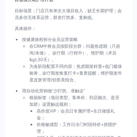
目标场景：门店只有单次大项目收入，缺乏长期护理；会
员多但无体系运营，群发打扰多、复购低。
具体操作：
按健康旅程拆分会员运营策略
在CRM中将会员按阶段分群：问题焦虑期（只咨
询/未做）、诊疗期（疗程中）、维护期（术后
&gt;30天）。
为各阶段配置不同内容：焦虑期发科普+低门槛体
验券，诊疗期发恢复打卡+复查提醒，维护期发年
度皮肤管理/轻医美组合。
用自动化营销做“少打扰、准触达”
根据标签（项目类型、客单价、到店频次、是否
加群）设置触达规则：
高价值VIP：会员日专属护理+生日储值礼
金；
价格敏感型：工作日冷门时段特价+拼团护
理；