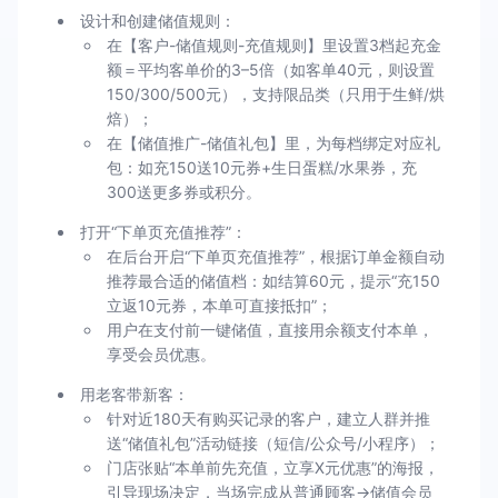
设计和创建储值规则：
在【客户-储值规则-充值规则】里设置3档起充金
额＝平均客单价的3–5倍（如客单40元，则设置
150/300/500元），支持限品类（只用于生鲜/烘
焙）；
在【储值推广-储值礼包】里，为每档绑定对应礼
包：如充150送10元券+生日蛋糕/水果券，充
300送更多券或积分。
打开“下单页充值推荐”：
在后台开启“下单页充值推荐”，根据订单金额自动
推荐最合适的储值档：如结算60元，提示“充150
立返10元券，本单可直接抵扣”；
用户在支付前一键储值，直接用余额支付本单，
享受会员优惠。
用老客带新客：
针对近180天有购买记录的客户，建立人群并推
送“储值礼包”活动链接（短信/公众号/小程序）；
门店张贴“本单前先充值，立享X元优惠”的海报，
引导现场决定，当场完成从普通顾客→储值会员