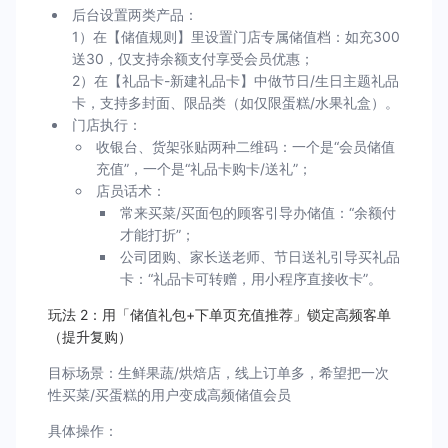
后台设置两类产品：
1）在【储值规则】里设置门店专属储值档：如充300
送30，仅支持余额支付享受会员优惠；
2）在【礼品卡-新建礼品卡】中做节日/生日主题礼品
卡，支持多封面、限品类（如仅限蛋糕/水果礼盒）。
门店执行：
收银台、货架张贴两种二维码：一个是“会员储值
充值”，一个是“礼品卡购卡/送礼”；
店员话术：
常来买菜/买面包的顾客引导办储值：“余额付
才能打折”；
公司团购、家长送老师、节日送礼引导买礼品
卡：“礼品卡可转赠，用小程序直接收卡”。
玩法 2：用「储值礼包+下单页充值推荐」锁定高频客单
（提升复购）
目标场景：生鲜果蔬/烘焙店，线上订单多，希望把一次
性买菜/买蛋糕的用户变成高频储值会员
具体操作：