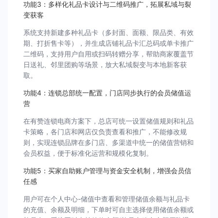
功能3：多样化礼品卡设计与二维码推广，拓展私域与裂
变获客
系统支持新建多种礼品卡（多封面、面额、限品类、有效
期、打折售卡等），并生成店铺礼品卡汇总码或单卡推广
二维码，支持用户自用或扫码转赠分享，帮助商家覆盖节
日送礼、邻里团购等场景，放大私域裂变与本地新客获
取。
功能4：连锁总部统一配置，门店同步执行的会员储值运
营
在有赞连锁电商方案下，总店可统一设置储值规则和礼品
卡策略，各门店和网店仅负责查看和推广，不能修改规
则，实现连锁品牌在多门店、多渠道中统一的储值营销和
会员权益，便于标准化运营和规模化复制。
功能5：买家自助账户管理与资金安全机制，增强会员信
任感
用户可在个人中心-储值中查看和管理储值余额与礼品卡
的充值、余额及明细，下单时可自主选择使用储值余额或