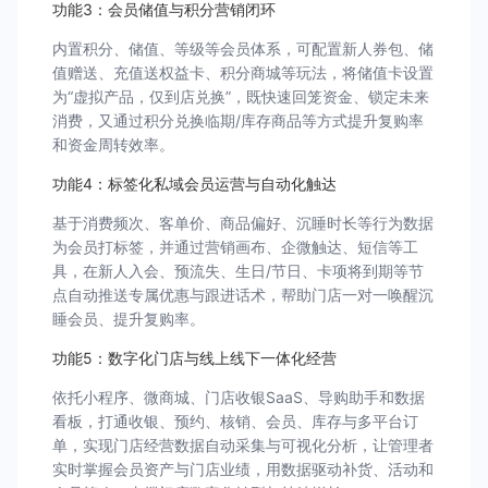
功能3：会员储值与积分营销闭环
内置积分、储值、等级等会员体系，可配置新人券包、储
值赠送、充值送权益卡、积分商城等玩法，将储值卡设置
为“虚拟产品，仅到店兑换”，既快速回笼资金、锁定未来
消费，又通过积分兑换临期/库存商品等方式提升复购率
和资金周转效率。
功能4：标签化私域会员运营与自动化触达
基于消费频次、客单价、商品偏好、沉睡时长等行为数据
为会员打标签，并通过营销画布、企微触达、短信等工
具，在新人入会、预流失、生日/节日、卡项将到期等节
点自动推送专属优惠与跟进话术，帮助门店一对一唤醒沉
睡会员、提升复购率。
功能5：数字化门店与线上线下一体化经营
依托小程序、微商城、门店收银SaaS、导购助手和数据
看板，打通收银、预约、核销、会员、库存与多平台订
单，实现门店经营数据自动采集与可视化分析，让管理者
实时掌握会员资产与门店业绩，用数据驱动补货、活动和