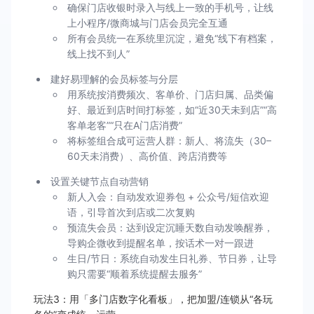
确保门店收银时录入与线上一致的手机号，让线
上小程序/微商城与门店会员完全互通
所有会员统一在系统里沉淀，避免“线下有档案，
线上找不到人”
建好易理解的会员标签与分层
用系统按消费频次、客单价、门店归属、品类偏
好、最近到店时间打标签，如“近30天未到店”“高
客单老客”“只在A门店消费”
将标签组合成可运营人群：新人、将流失（30–
60天未消费）、高价值、跨店消费等
设置关键节点自动营销
新人入会：自动发欢迎券包 + 公众号/短信欢迎
语，引导首次到店或二次复购
预流失会员：达到设定沉睡天数自动发唤醒券，
导购企微收到提醒名单，按话术一对一跟进
生日/节日：系统自动发生日礼券、节日券，让导
购只需要“顺着系统提醒去服务”
玩法3：用「多门店数字化看板」，把加盟/连锁从“各玩