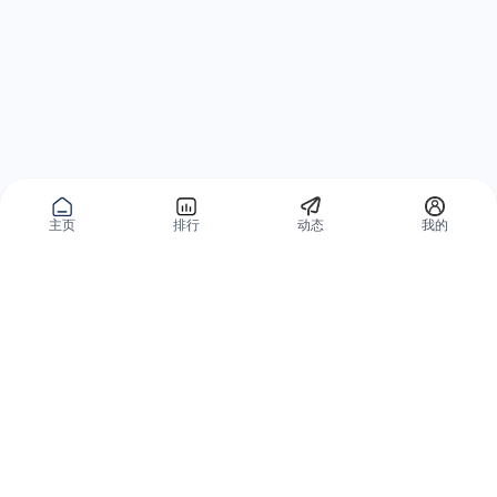
主页
排行
动态
我的
公域获客
私域复购
有赞碰碰贴
微信私域运营系统
爱逛爱打卡
智能客户运营系统
优质内容加热
营销自动化系统