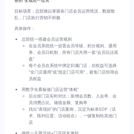
各的”变成统一运营
目标场景：总部难以掌握各门店会员运营情况，数据散
乱，门店执行营销不积极
具体操作：
总部统一搭建会员运营规则
在会员系统统一设置会员等级、积分规则、通用
券、会员日机制，所有门店共用一套“会员玩法底
盘”
每个会员在系统中绑定归属门店，但权益可选择
“全门店通用”或“指定门店可用”，避免门店拒用会
员权益
用数字化看板做门店运营“体检”
后台按门店实时对比：新增会员数、入会率、会
员消费占比、储值金额、复购率
找出“表现好”的门店案例，沉淀为标准SOP（话
术、陈列位置、活动组合），一键复制给其他门
店
做统一主题活动+门店排名激励