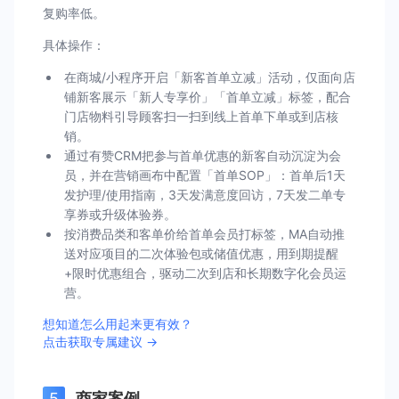
复购率低。
具体操作：
在商城/小程序开启「新客首单立减」活动，仅面向店
铺新客展示「新人专享价」「首单立减」标签，配合
门店物料引导顾客扫一扫到线上首单下单或到店核
销。
通过有赞CRM把参与首单优惠的新客自动沉淀为会
员，并在营销画布中配置「首单SOP」：首单后1天
发护理/使用指南，3天发满意度回访，7天发二单专
享券或升级体验券。
按消费品类和客单价给首单会员打标签，MA自动推
送对应项目的二次体验包或储值优惠，用到期提醒
+限时优惠组合，驱动二次到店和长期数字化会员运
营。
想知道怎么用起来更有效？
点击获取专属建议 →
商家案例