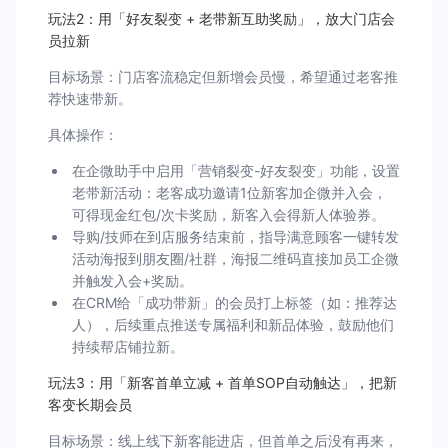
玩法2：用「好友裂变 + 老带新互助奖励」，放大门店会
员拉新
目标场景：门店客流稳定但新增会员慢，希望通过老客推
荐快速带新。
具体操作：
在企微助手中启用「营销裂变-好友裂变」功能，设置
老带新活动：老客成功邀请1位新客加企微并入会，
可得现金红包/次卡奖励，新客入会得新人体验券。
导购/技师在到店服务结束前，指导满意顾客一键转发
活动海报到朋友圈/社群，海报二维码直接加员工企微
并触发入会+奖励。
在CRM给「成功带新」的会员打上标签（如：推荐达
人），后续重点推送专属福利和新品体验，鼓励他们
持续帮店铺拉新。
玩法3：用「新客首单立减 + 首单SOP自动触达」，把新
客变长期会员
目标场景：线上线下新客能进店，但首单之后没有再来，