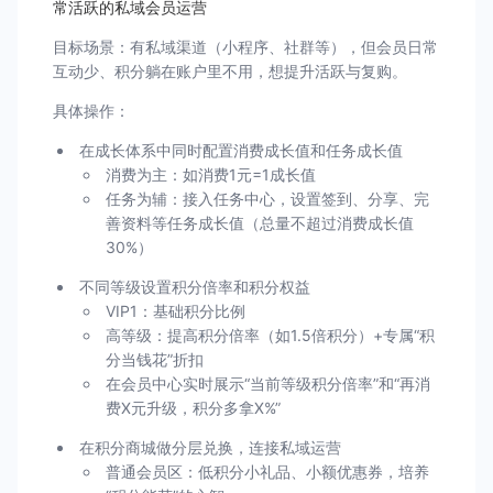
常活跃的私域会员运营
目标场景：有私域渠道（小程序、社群等），但会员日常
互动少、积分躺在账户里不用，想提升活跃与复购。
具体操作：
在成长体系中同时配置消费成长值和任务成长值
消费为主：如消费1元=1成长值
任务为辅：接入任务中心，设置签到、分享、完
善资料等任务成长值（总量不超过消费成长值
30%）
不同等级设置积分倍率和积分权益
VIP1：基础积分比例
高等级：提高积分倍率（如1.5倍积分）+专属“积
分当钱花”折扣
在会员中心实时展示“当前等级积分倍率”和“再消
费X元升级，积分多拿X%”
在积分商城做分层兑换，连接私域运营
普通会员区：低积分小礼品、小额优惠券，培养