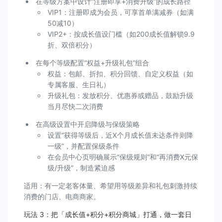
在等级方案中设计“注册即享+消费升级”的成长路径
VIP1：注册即成为会员，可享首单满减券（如满
50减10）
VIP2+：按成长值设门槛（如200成长值解锁9.9
折、双倍积分）
在每个等级配置“权益+升级礼包”组合
权益：包邮、折扣、积分回馈、自定义权益（如
专属客服、生日礼）
升级礼包：发放积分、优惠券或赠品，鼓励升级
当月尽快二次消费
在高级设置中开启降级与保级策略
设置“获得等级后，近X个月成长值未达条件则降
一级”，并配置保级条件
在会员中心页明确展示“保级规则”和“再消费X元保
级/升级”，制造紧迫感
适用：有一定老客体量、希望用等级差异和礼包刺激持续
消费的门店、电商商家。
玩法 3：把「成长值+积分+积分商城」打通，做一套日