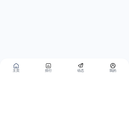
主页
排行
动态
我的
公域获客
私域复购
有赞碰碰贴
微信私域运营系统