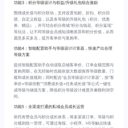
功能3：积分等级设计与权益/升级礼包组合激励
围绕成长值与积分联动，支持设置包邮、折扣、积分回
馈、自定义权益，以及各等级的升级礼包（积分、优惠
券、赠品），并可结合积分商城“积分当钱花、积分返现”
等玩法，让不同等级会员感知清晰差异和积分价值，从而
愿意多买多兑，提升客单价与复购率。
功能4：智能配置助手与等级设计计算器，快速产出合理
等级方案
提供智能配置助手自动读取店铺客单价、订单金额范围与
复购周期，在无经验时也能依据大数据推荐等级数量、门
槛和成长值规则；同时配合“会员等级设计计算器”，按“客
单价×等级倍数”“消费成长值+任务成长值”等公式一键生
成等级与储值方案，降低积分等级设计难度并兼顾利润空
间。
功能5：全渠道打通的私域会员成长运营
依托有赞会员与积分成长体系，将多渠道订单、等级与积
分规则统一管理，可通过海报、小程序、H5等触点快速