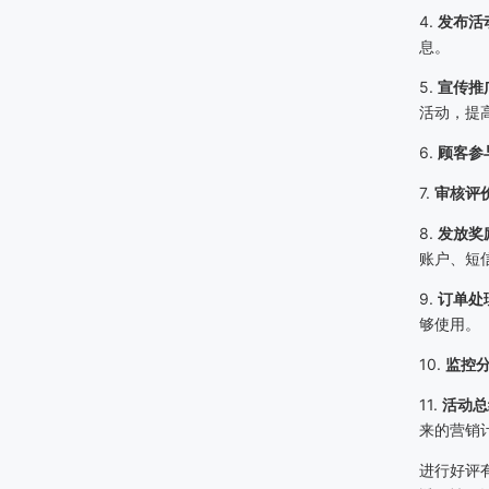
4.
发布活
息。
5.
宣传推
活动，提
6.
顾客参
7.
审核评
8.
发放奖
账户、短
9.
订单处
够使用。
10.
监控
11.
活动总
来的营销
进行好评