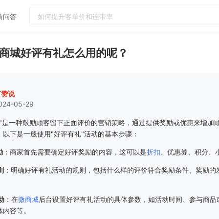
新问答
热门问答
商城好评有礼怎么用的呢？
门店怎么运营吸引更多客户到店消费
如何提升客单价和连带率
实体店引流客户到店工具
有赞说
024-05-29
小红书怎么引流客户到微信社群
怎么给顾客办会员卡？需要什么设备
礼"是一种鼓励顾客留下正面评价的营销策略，通过提供奖励或优惠来增加
。以下是一般使用"好评有礼"活动的基本步骤：
励
：商家首先需要确定好评奖励的内容，这可以是
折扣
、优惠券、积分、
则
：明确好评有礼活动的规则，包括什么样的评价符合奖励条件、奖励的
动
：在
微商城
后台设置好评有礼活动的具体参数，如活动时间、参与商品
体内容等。