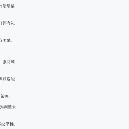
到活动信
好评有礼
取奖励。
、微商城
保顾客能
销策略。
为调整未
的公平性、