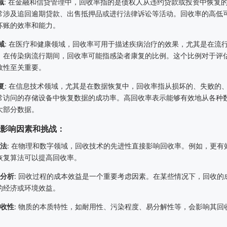
域
:
在金融和信贷管理中，回收率指的是债权人从违约贷款或投资中恢复
常涉及追回逾期贷款、出售抵押品或进行法律诉讼等活动。回收率的高低
坏账的效率和能力。
域
:
在医疗和健康领域，回收率可用于描述疾病治疗的效果，尤其是在流
，在传染病流行期间，回收率可能指感染者康复的比例。这个比例对于评
效性至关重要。
复
:
在信息技术领域，尤其是在数据恢复中，回收率指从损坏的、失败的
常访问的存储设备中恢复数据的成功率。高回收率表示能够有效地从各种
大部分数据。
影响因素和挑战：
法
:
在物理和数字领域，回收技术的先进性直接影响回收率。例如，更有
恢复算法可以提高回收率。
分析
:
回收过程的成本效益是一个重要考虑因素。在某些情况下，回收的
的经济或环境效益。
收性
:
物质的本质特性，如耐用性、污染程度、易分解性等，会影响其回