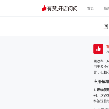
首页
最
回
2
回收率（
R
用于多个
异，但核
应用领域
1.
废物管
例。这通
料被送往