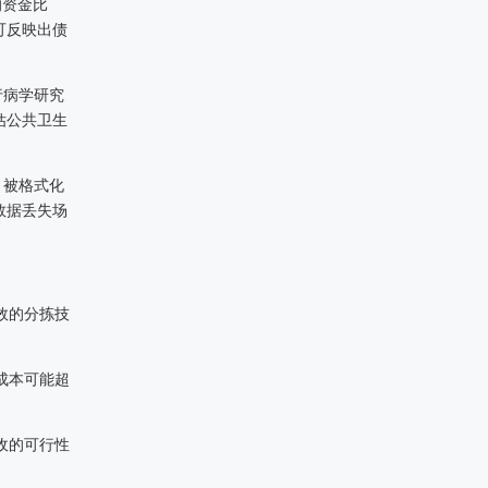
的资金比
可反映出债
行病学研究
估公共卫生
、被格式化
数据丢失场
效的分拣技
成本可能超
收的可行性