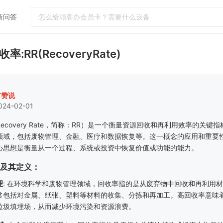
新问答
热门问答
收率:RR(RecoveryRate)
门店怎么运营吸引更多客户到店消费
如何提升客单价和连带率
实体店引流客户到店工具
有赞说
024-02-01
小红书怎么引流客户到微信社群
怎么给顾客办会员卡？需要什么设备
ecovery Rate
，简称：
RR
）是一个衡量资源回收和再利用效率的关键指
领域，包括废物管理、金融、医疗和数据恢复等。这一概念的应用和重要
心思想是衡量从一个过程、系统或投资中恢复价值或功能的能力。
及其定义：
理
:
在环境科学和废物管理领域，回收率指的是从废弃物中回收和再利用材
常包括对金属、纸张、塑料等材料的收集、分拣和再加工。高回收率意味
垃圾填埋场，从而减少环境污染和资源浪费。