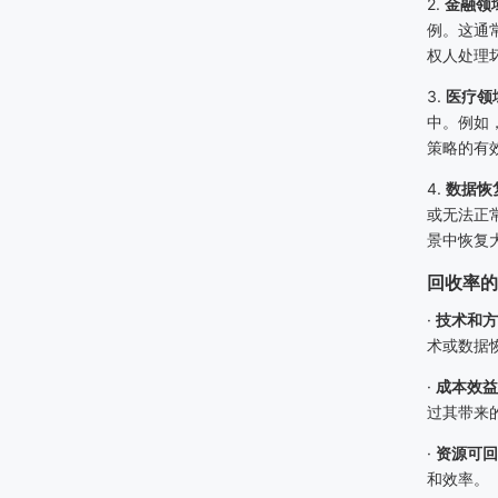
2.
金融领
例。这通
权人处理
3.
医疗领
中。例如
策略的有
4.
数据恢
或无法正
景中恢复
回收率的
·
技术和方
术或数据
·
成本效益
过其带来
·
资源可回
和效率。