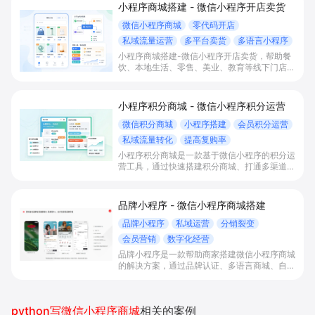
小程序商城搭建 - 微信小程序开店卖货
微信小程序商城
零代码开店
私域流量运营
多平台卖货
多语言小程序
小程序商城搭建-微信小程序开店卖货，帮助餐
饮、本地生活、零售、美业、教育等线下门店及
品牌商家零代码快速上线微信小程序、多平台同
步卖货，并通过多语言、多营销工具与私域运营
沉淀自有流量、提升成交与复购。
小程序积分商城 - 微信小程序积分运营
微信积分商城
小程序搭建
会员积分运营
私域流量转化
提高复购率
小程序积分商城是一款基于微信小程序的积分运
营工具，通过快速搭建积分商城、打通多渠道订
单与多行为积分激励，帮助商家集中管理会员与
积分，提升私域活跃度、到店率和线上复购率，
降低退货和推广成本。
品牌小程序 - 微信小程序商城搭建
品牌小程序
私域运营
分销裂变
会员营销
数字化经营
品牌小程序是一款帮助商家搭建微信小程序商城
的解决方案，通过品牌认证、多语言商城、自营
外卖与会员体系，将线下与第三方平台客流引流
至自营小程序，实现私域运营与会员增长。
python写微信小程序商城
相关的案例