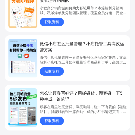
效管理分销团队
小程序分销商城如何助力私域爆单？本篇解析分销商
城、私域爆单及分销团队管理，覆盖全员分销、佣金结
算、企微绑定等场景，帮助品牌和商家高效管理分销团
获取资料
队，实现分销业绩持续增长。立即了解分销商城核心功
能，点击获取私域运营新思路。
微信小店怎么批量管理？小店托管工具高效运
营方案
微信小店批量管理一直是多账号运营商家的难题，文章
解析小店托管工具如何批量管理商品和订单，高效运营
多账号微信小店。通过智能同步、AI运营托管和丰富营
获取资料
销玩法，全面提升门店管理效率。点击了解微信小店批
量管理、高效托管的实用方案！
怎么让顾客写好评？用碰碰贴，顾客碰一下5
秒生成一篇笔记
顾客在店里吃完蛋糕、喝完咖啡，碰一下有赞的【碰碰
贴】，就能跳转到一篇自动生成的小红书笔记页面，文
字已经帮你写好，顾客只要选几张照片，一键生成带品
获取资料
牌调性的种草内容，一键发布，不需要手动编辑，整个
流程轻松又省事，大大提升了顾客发笔记的意愿和效
率。