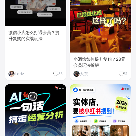
微信小店怎么打通会员？提
升复购的实战玩法
小酒馆如何提升复购？28元
会员玩法拆解
Leriz
大东
85
51