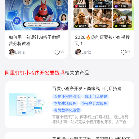
如何用一句话让AI搭子做经
2026🔥你的店要被小红书搜
营分析教程
到！
Leriz
Leriz
65
67
阿里钉钉小程序开发要钱吗
相关的产品
百度小程序开发 - 商家线上门店搭建
百度小程序引流
线上门店搭建
本地生活服务
小程序开发服务
有赞数字化运营
百度小程序开发-商家线上门店搭建，通过有赞
等服务商一站式完成小程序定制开发、多平台联
动与数字化运营，帮助本地生活与零售门店承接
百度搜索/地图等精准流量，实现低成本获客、
提升到店与下单转化。
美容行业小程序开发 - 美容院线上预约下