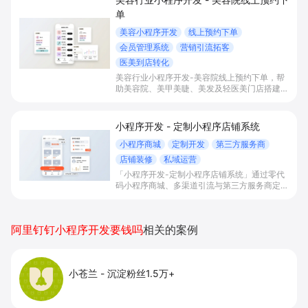
单
美容小程序开发
线上预约下单
会员管理系统
营销引流拓客
医美到店转化
美容行业小程序开发-美容院线上预约下单，帮
助美容院、美甲美睫、美发及轻医美门店搭建线
上预约下单、会员与次数管理、员工排班与多门
店数据化运营的一体化小程序系统，实现低成本
引流拓客、提升到店转化和复购。
小程序开发 - 定制小程序店铺系统
小程序商城
定制开发
第三方服务商
店铺装修
私域运营
「小程序开发-定制小程序店铺系统」通过零代
码小程序商城、多渠道引流与第三方服务商定制
开发，帮助电商零售、连锁品牌、本地生活门店
快速搭建品牌小程序店铺，打造丰富营销与会员
私域运营场景，提升获客与复购，实现线上生意
阿里钉钉小程序开发要钱吗
相关的案例
增长。
小苍兰
-
沉淀粉丝1.5万+