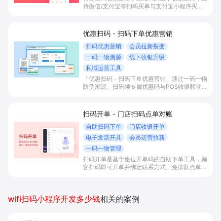
持微信/支付宝等扫码买单与支付宝小程序买
单，帮助实体门店快速收款、区分收款来源、做
满减优惠和支付后礼品/积分激励，提升客单与
复购。
优惠扫码 - 扫码下单优惠营销
扫码优惠营销
会员拉新裂变
一码一物溯源
线下收银升级
私域运营工具
「优惠扫码 - 扫码下单优惠营销」通过一码一物
防伪溯源、扫码领专属优惠码与POS收银联动
等功能，帮助实体门店和品牌商在收银与查真伪
场景中快速拉新入会、提升复购率和客单价，打
造可持续运营的私域流量池。
扫码开单 - 门店扫码点单对账
自助扫码下单
门店收银开单
电子发票开具
会员运营拉新
一码一物管理
扫码开单是基于座位开单码的自助下单工具，顾
客扫码即可开单并绑定联系方式、免排队点单，
门店还能同步服务信息，提升收银准确性与老客
运营效率。
wifi扫码小程序开发多少钱
相关的案例