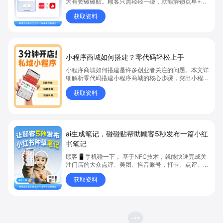
为有赞碰碰贴。顾客只需轻轻一碰，就能解锁点单+小
红书种草+支付+WiFi连接+成为私域会员的多功能服
获取资料
务，让每张餐桌都成为流量入口。
小程序商城如何搭建？零代码轻松上手
小程序商城如何搭建是许多创业者关注的问题。本文详
细解析零代码搭建小程序商城的核心步骤，突出小程序
商城、商城搭建与零代码开店优势，帮助你轻松实现商
获取资料
品上架、全渠道销售及高效会员运营，快速开启线上卖
货新模式。点击获取详细操作指南！
ai生成笔记，碰碰贴帮助顾客5秒发布一篇小红
书笔记
顾客📱手机碰一下， 基于NFC技术，就能快速完成关
注门店的大众点评、美团、抖音账号，打卡、点评、连
WiFi、出示会员码、线上点单等。操作简单，效率极
获取资料
高。