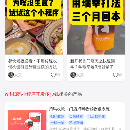
餐饮老板必看：不用传统收
新开餐饮门店怎么快速回
银机也能提升营业额的方法
本？学瑞幸这3招就够了
大东
大东
59
82
wifi扫码小程序开发多少钱
相关的产品
扫码收款 - 门店扫码收钱收银系统
扫码收款
会员经营
门店数字化
一码一物
私域营销
有赞扫码收款是基于二维码的线下收款工具，支