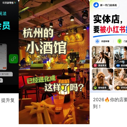
2026🔥你的
？提升复
到！