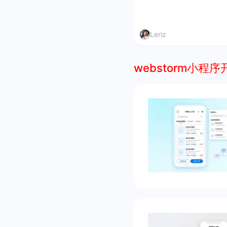
Leriz
webstorm小程序