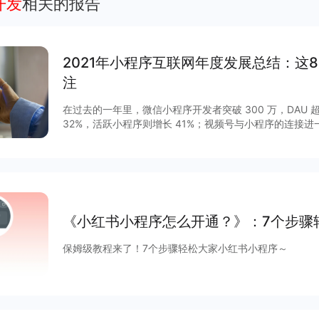
开发
相关的报告
2021年小程序互联网年度发展总结：这
注
在过去的一年里，微信小程序开发者突破 300 万，DAU 超
32%，活跃小程序则增长 41%；视频号与小程序的连接
GMV增长 15 倍，客单价超过 200 元，小程序与视频号
程序作为移动互联网的重要新基建之一正在焕发新的活力。2
列调整揭开了其作为独立生态发展的新篇章，小程序与公
通，扩展“闭环思维“至“节点思维”，营销场景和营销方法
度等互联网平台加速扩建生态能力，小程序成为互联网商
大平台积极推陈出新，从技术防护、性能提升、营销场景
《小红书小程序怎么开通？》：7个步骤
项升级，助力商家数字化运营、降本增效。
保姆级教程来了！7个步骤轻松大家小红书小程序～