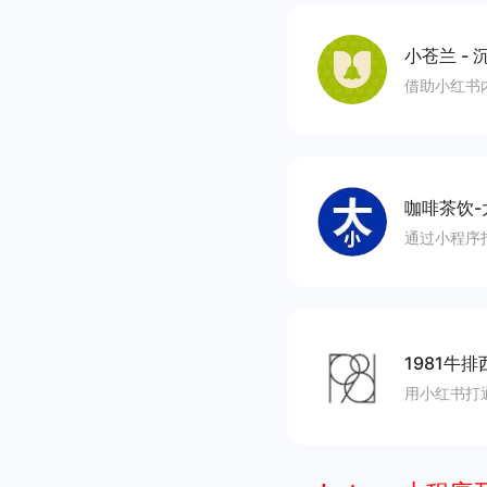
小苍兰
-
沉
借助小红书
咖啡茶饮-
通过小程序
1981牛排
用小红书打