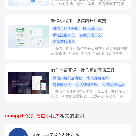
饮、本地生活、零售、美业、教育等线下门店及
品牌商家零代码快速上线微信小程序、多平台同
步卖货，并通过多语言、多营销工具与私域运营
沉淀自有流量、提升成交与复购。
微信小程序 - 微信内开店成交
微信小程序开店
微商城运营
私域流量转化
有赞开店工具
会员营销增长
「微信小程序 - 微信内开店成交」通过低成本搭
建微商城、打通公众号/社群/线下门店与营销工
具，实现微信内一站式下单成交，帮助商家统一
管理订单库存，沉淀会员私域并提升复购与营
收。
微信小店开通 - 微信卖货开店工具
微信小店开店流程
个人开店条件
有赞微小店
小店智能托管
私域流量运营
「微信小店开通-微信卖货开店工具」通过多店
托管、AI智能运营托管与会员积分等功能，帮助
多账号矩阵、SKU多的人手紧张商家在视频
号、小程序等场景高效卖货，统一管理货盘与私
域会员，降低运营成本并提升复购与盈利能力。
uniapp开发到微信小程序
相关的案例
F426
-
会员成交占比70%