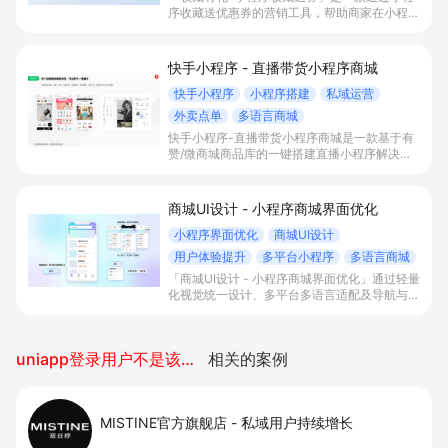
序收藏送优惠券的营销工具，帮助商家在小程序
内配置收藏激励活动、强化“我的小程序”等固定
入口使用习惯，从而提升小程序打开率、用户活
跃与留存，实现更多回访与下单转化。
快手小程序 - 直播带货小程序商城
快手小程序
小程序搭建
私域运营
外卖点单
多语言商城
快手小程序-直播带货小程序商城是一款基于有
赞/微商城商品库的一键搭建直播小程序解决方
案，通过打通快手直播间商品挂载、会员储值、
多语言店铺与数据运营，帮助电商与到店商家缩
短下单路径、沉淀私域会员并提升转化与复购。
商城UI设计 - 小程序商城界面优化
小程序界面优化
商城UI设计
用户体验提升
多平台小程序
多语言商城
「商城UI设计 - 小程序商城界面优化」通过轻量
化视觉统一设计、多平台多语言适配及导航与性
能优化等产品能力，帮助电商品牌与连锁门店打
造高转化小程序商城场景，提升下单转化率、复
购率并降低开发与运营成本。
uniapp登录用户不是该小程序的开发者
相关的案例
MISTINE官方旗舰店
-
私域用户持续增长