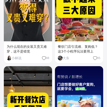
为什么现在的女装又贵又难
餐饮门店引流难、复购低？
穿，这不是错觉
这3个小程序玩法要用上
小林说
大东
98
95