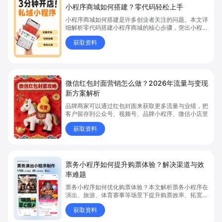
小程序商城如何搭建？零代码轻松上手
小程序商城如何搭建是许多创业者关注的问题。本文详
细解析零代码搭建小程序商城的核心步骤，突出小程序
商城、商城搭建与零代码开店优势，帮助你轻松实现商
获取资料
品上架、全渠道销售及高效会员运营，快速开启线上卖
货新模式。点击获取详细操作指南！
微信红包封面营销怎么做？2026年流量与变现
新方案解析
品牌商家可以通过红包封面来获取更多流量与业绩，把
客户留存到公众号、视频号、品牌小程序、微信小店里
获取资料
票务小程序如何提升购票体验？解决渠道与效
率难题
票务小程序如何优化购票体验？本文解析票务小程序在
演出、旅游、体育赛事等场景下提升购票效率、拓宽销
售渠道、实现会员精准营销的具体方式。关键词包括
获取资料
“票务小程序”、“购票体验”、“购票效率”。