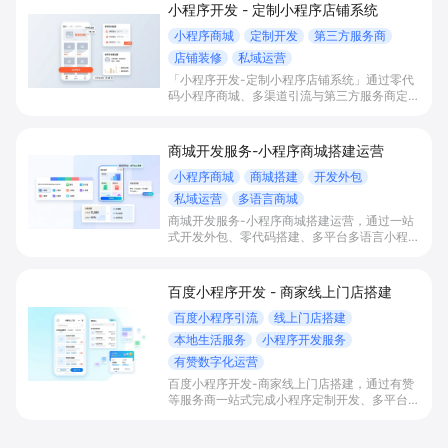
小程序开发 - 定制小程序店铺系统
小程序商城
定制开发
第三方服务商
店铺装修
私域运营
「小程序开发-定制小程序店铺系统」通过零代
码小程序商城、多渠道引流与第三方服务商定制
开发，帮助电商零售、连锁品牌、本地生活门店
快速搭建品牌小程序店铺，打造丰富营销与会员
私域运营场景，提升获客与复购，实现线上生意
商城开发服务-小程序商城搭建运营
增长。
小程序商城
商城搭建
开发外包
私域运营
多语言商城
商城开发服务-小程序商城搭建运营，通过一站
式开发外包、零代码搭建、多平台多语言小程序
和会员私域运营工具，帮助缺乏技术能力的商家
快速上线小程序商城，承接多渠道与境外客流，
实现低成本获客、提升复购与业绩增长。
百度小程序开发 - 商家线上门店搭建
百度小程序引流
线上门店搭建
本地生活服务
小程序开发服务
有赞数字化运营
百度小程序开发-商家线上门店搭建，通过有赞
等服务商一站式完成小程序定制开发、多平台联
动与数字化运营，帮助本地生活与零售门店承接
百度搜索/地图等精准流量，实现低成本获客、
提升到店与下单转化。