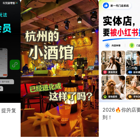
2026🔥你的
？提升复
到！