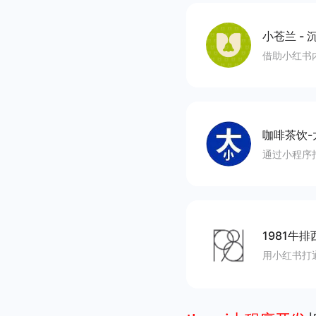
小苍兰
-
沉
借助小红书
咖啡茶饮-
通过小程序
1981牛排
用小红书打