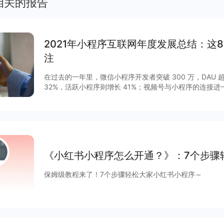
相关的报告
2021年小程序互联网年度发展总结：这
注
在过去的一年里，微信小程序开发者突破 300 万，DAU 超
32%，活跃小程序则增长 41%；视频号与小程序的连接
GMV增长 15 倍，客单价超过 200 元，小程序与视频号
程序作为移动互联网的重要新基建之一正在焕发新的活力。2
列调整揭开了其作为独立生态发展的新篇章，小程序与公
通，扩展“闭环思维“至“节点思维”，营销场景和营销方法
度等互联网平台加速扩建生态能力，小程序成为互联网商
大平台积极推陈出新，从技术防护、性能提升、营销场景
《小红书小程序怎么开通？》：7个步骤
项升级，助力商家数字化运营、降本增效。
保姆级教程来了！7个步骤轻松大家小红书小程序～