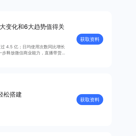
8大变化和6大趋势值得关
获取资料
过 4.5 亿；日均使用次数同比增长
进一步释放微信商业能力，直播带货
的连接已经塑造出新的增长空间。 小
021 年微信小程序内外链接的系
众号、视频号、企业微信的互联互
由此迸发更多灵感与创新；支付宝、百
业的重要阵地；在生态建设方面，各
、合规监管、售后服务等方面提供多
轻松搭建
获取资料