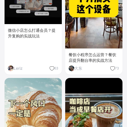
微信小店怎么打通会员？提
升复购的实战玩法
餐饮小程序怎么运营？餐饮
店提升翻台率的实战方法
Leriz
大东
63
73