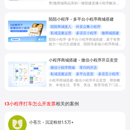
赞/微商城商品库的一键搭建直播小程序解决方
案，通过打通快手直播间商品挂载、会员储值、
多语言店铺与数据运营，帮助电商与到店商家缩
短下单路径、沉淀私域会员并提升转化与复购。
陌陌小程序 - 多平台小程序商城搭建
陌陌商城接入
外卖点餐小程序
私域流量运营
多语言小程序
微商城搭建
陌陌小程序-多平台小程序商城搭建，基于有赞
能力一站式生成微信、陌陌等多端小程序商城，
满足直播电商、外卖点餐和多语言会员运营等场
景，帮助商家降低抽佣与获客成本，实现销量和
复购增长。
小程序商城搭建 - 微信小程序开店卖货
微信小程序商城
零代码开店
私域流量运营
多平台卖货
多语言小程序
小程序商城搭建-微信小程序开店卖货，帮助餐
饮、本地生活、零售、美业、教育等线下门店及
品牌商家零代码快速上线微信小程序、多平台同
步卖货，并通过多语言、多营销工具与私域运营
沉淀自有流量、提升成交与复购。
t3小程序打车怎么开发票
相关的案例
小苍兰
-
沉淀粉丝1.5万+