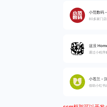
小范数码
80多家门
这没 Home
通过小程序
小苍兰
-
沉
借助小红书
ssm框架可以开发