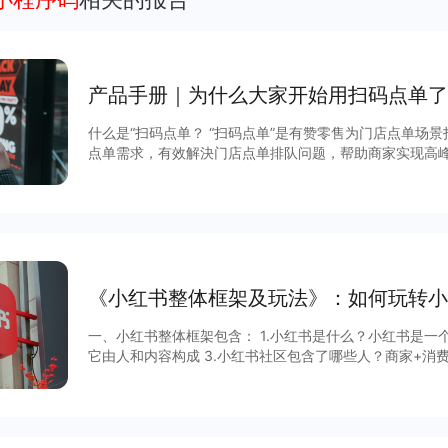
产品手册｜为什么大家开始用扫码点单了
什么是“扫码点单？ “扫码点单”是有赞零售为门店点单场
点单需求，有效解決门店点单排队问题，帮助商家实现高
《小红书整体框架及玩法》：如何玩转小
一、小红书整体框架包含： 1.小红书是什么？小红书是一个内容种草社
它由人和内容构成 3.小红书社区包含了哪些人？商家+消费者+KOL/KOC 4.小红书的主要内容
来源？KOL/KOC 产出的内容+广告+评论 5.品牌/商家目标是什么？获取长期有效且低价的转
化 6.品牌/商家该怎么做？自产内容、回复私信、评论管理 二、怎么玩转小红书？ 答案是先有
投放规划，再有内容。 具体如何实现？查看完整报