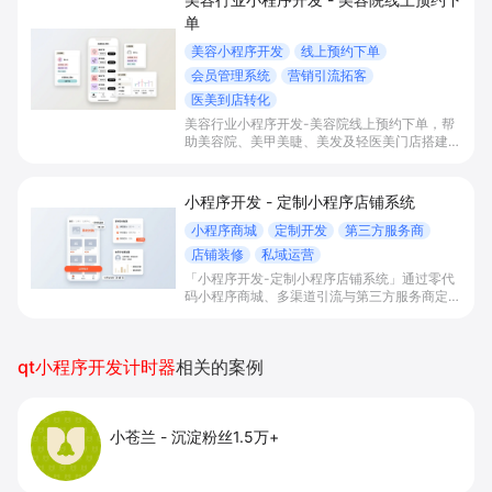
单
美容小程序开发
线上预约下单
会员管理系统
营销引流拓客
医美到店转化
美容行业小程序开发-美容院线上预约下单，帮
助美容院、美甲美睫、美发及轻医美门店搭建线
上预约下单、会员与次数管理、员工排班与多门
店数据化运营的一体化小程序系统，实现低成本
引流拓客、提升到店转化和复购。
小程序开发 - 定制小程序店铺系统
小程序商城
定制开发
第三方服务商
店铺装修
私域运营
「小程序开发-定制小程序店铺系统」通过零代
码小程序商城、多渠道引流与第三方服务商定制
开发，帮助电商零售、连锁品牌、本地生活门店
快速搭建品牌小程序店铺，打造丰富营销与会员
私域运营场景，提升获客与复购，实现线上生意
qt小程序开发计时器
相关的案例
增长。
小苍兰
-
沉淀粉丝1.5万+