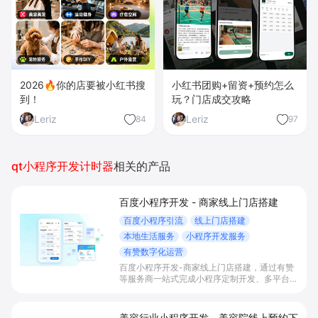
2026🔥你的店要被小红书搜
小红书团购+留资+预约怎么
到！
玩？门店成交攻略
Leriz
Leriz
84
97
qt小程序开发计时器
相关的产品
百度小程序开发 - 商家线上门店搭建
百度小程序引流
线上门店搭建
本地生活服务
小程序开发服务
有赞数字化运营
百度小程序开发-商家线上门店搭建，通过有赞
等服务商一站式完成小程序定制开发、多平台联
动与数字化运营，帮助本地生活与零售门店承接
百度搜索/地图等精准流量，实现低成本获客、
提升到店与下单转化。
美容行业小程序开发 - 美容院线上预约下