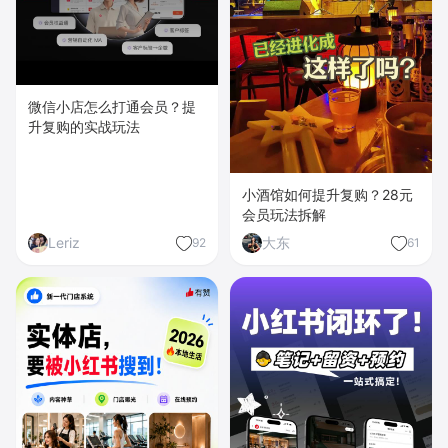
微信小店怎么打通会员？提
升复购的实战玩法
小酒馆如何提升复购？28元
会员玩法拆解
Leriz
大东
92
61