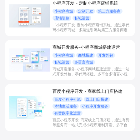
小程序开发 - 定制小程序店铺系统
小程序商城
定制开发
第三方服务商
店铺装修
私域运营
「小程序开发-定制小程序店铺系统」通过零代
码小程序商城、多渠道引流与第三方服务商定制
开发，帮助电商零售、连锁品牌、本地生活门店
快速搭建品牌小程序店铺，打造丰富营销与会员
私域运营场景，提升获客与复购，实现线上生意
商城开发服务-小程序商城搭建运营
增长。
小程序商城
商城搭建
开发外包
私域运营
多语言商城
商城开发服务-小程序商城搭建运营，通过一站
式开发外包、零代码搭建、多平台多语言小程序
和会员私域运营工具，帮助缺乏技术能力的商家
快速上线小程序商城，承接多渠道与境外客流，
实现低成本获客、提升复购与业绩增长。
百度小程序开发 - 商家线上门店搭建
百度小程序引流
线上门店搭建
本地生活服务
小程序开发服务
有赞数字化运营
百度小程序开发-商家线上门店搭建，通过有赞
等服务商一站式完成小程序定制开发、多平台联
动与数字化运营，帮助本地生活与零售门店承接
百度搜索/地图等精准流量，实现低成本获客、
提升到店与下单转化。