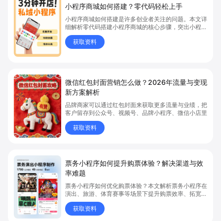
小程序商城如何搭建？零代码轻松上手
小程序商城如何搭建是许多创业者关注的问题。本文详
细解析零代码搭建小程序商城的核心步骤，突出小程序
商城、商城搭建与零代码开店优势，帮助你轻松实现商
获取资料
品上架、全渠道销售及高效会员运营，快速开启线上卖
货新模式。点击获取详细操作指南！
微信红包封面营销怎么做？2026年流量与变现
新方案解析
品牌商家可以通过红包封面来获取更多流量与业绩，把
客户留存到公众号、视频号、品牌小程序、微信小店里
获取资料
票务小程序如何提升购票体验？解决渠道与效
率难题
票务小程序如何优化购票体验？本文解析票务小程序在
演出、旅游、体育赛事等场景下提升购票效率、拓宽销
售渠道、实现会员精准营销的具体方式。关键词包括
获取资料
“票务小程序”、“购票体验”、“购票效率”。