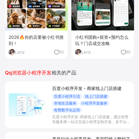
2026🔥你的店要被小红书搜
小红书团购+留资+预约怎么
到！
玩？门店成交攻略
Leriz
Leriz
50
89
Qq浏览器小程序开发
相关的产品
百度小程序开发 - 商家线上门店搭建
百度小程序引流
线上门店搭建
本地生活服务
小程序开发服务
有赞数字化运营
百度小程序开发-商家线上门店搭建，通过有赞
等服务商一站式完成小程序定制开发、多平台联
动与数字化运营，帮助本地生活与零售门店承接
百度搜索/地图等精准流量，实现低成本获客、
提升到店与下单转化。
美容行业小程序开发 - 美容院线上预约下