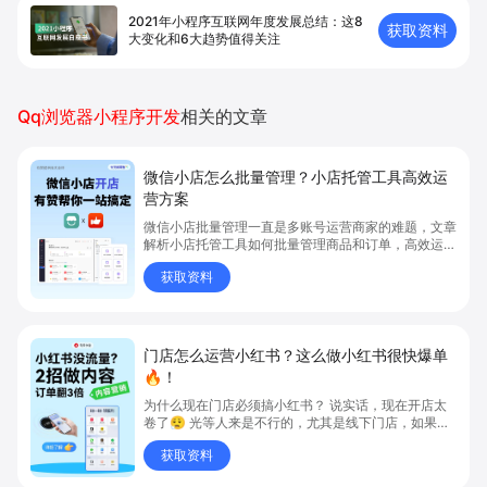
2021年小程序互联网年度发展总结：这8
获取资料
大变化和6大趋势值得关注
Qq浏览器小程序开发
相关的文章
微信小店怎么批量管理？小店托管工具高效运
营方案
微信小店批量管理一直是多账号运营商家的难题，文章
解析小店托管工具如何批量管理商品和订单，高效运营
多账号微信小店。通过智能同步、AI运营托管和丰富营
获取资料
销玩法，全面提升门店管理效率。点击了解微信小店批
量管理、高效托管的实用方案！
门店怎么运营小红书？这么做小红书很快爆单
🔥！
为什么现在门店必须搞小红书？ 说实话，现在开店太
卷了😮‍💨 光等人来是不行的，尤其是线下门店，如果你
还没开始做小红书，那真的就是“闭着眼放弃客流”🚪
获取资料
💸