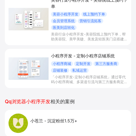
单
美容小程序开发
线上预约下单
会员管理系统
营销引流拓客
医美到店转化
美容行业小程序开发-美容院线上预约下单，帮
助美容院、美甲美睫、美发及轻医美门店搭建线
上预约下单、会员与次数管理、员工排班与多门
店数据化运营的一体化小程序系统，实现低成本
引流拓客、提升到店转化和复购。
小程序开发 - 定制小程序店铺系统
小程序商城
定制开发
第三方服务商
店铺装修
私域运营
「小程序开发-定制小程序店铺系统」通过零代
码小程序商城、多渠道引流与第三方服务商定制
开发，帮助电商零售、连锁品牌、本地生活门店
快速搭建品牌小程序店铺，打造丰富营销与会员
私域运营场景，提升获客与复购，实现线上生意
Qq浏览器小程序开发
相关的案例
增长。
小苍兰
-
沉淀粉丝1.5万+