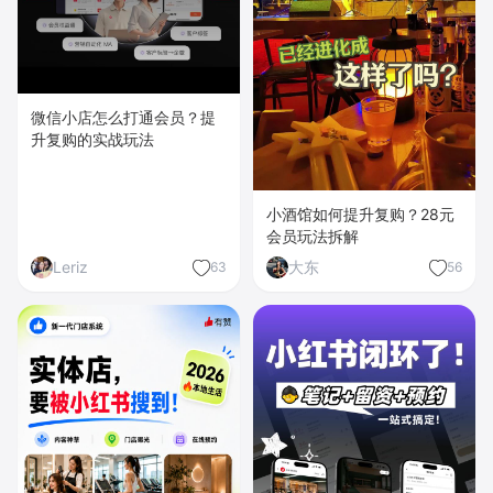
微信小店怎么打通会员？提
升复购的实战玩法
小酒馆如何提升复购？28元
会员玩法拆解
Leriz
大东
63
56