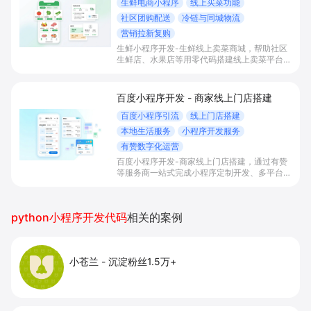
生鲜电商小程序
线上买菜功能
社区团购配送
冷链与同城物流
营销拉新复购
生鲜小程序开发-生鲜线上卖菜商城，帮助社区
生鲜店、水果店等用零代码搭建线上卖菜平台，
实现线上买菜、社区团购、同城配送和会员运
营，提升本地订单转化、复购率与整体盈利能
力。
百度小程序开发 - 商家线上门店搭建
百度小程序引流
线上门店搭建
本地生活服务
小程序开发服务
有赞数字化运营
百度小程序开发-商家线上门店搭建，通过有赞
等服务商一站式完成小程序定制开发、多平台联
动与数字化运营，帮助本地生活与零售门店承接
百度搜索/地图等精准流量，实现低成本获客、
提升到店与下单转化。
python小程序开发代码
相关的案例
小苍兰
-
沉淀粉丝1.5万+