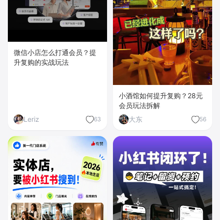
微信小店怎么打通会员？提
升复购的实战玩法
小酒馆如何提升复购？28元
会员玩法拆解
Leriz
大东
63
56