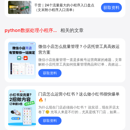
干货｜24个流量最大的小程序入口盘点
获取资料
（文末附小程序入口清单）
python数据处理小程序开发
相关的文章
微信小店怎么批量管理？小店托管工具高效运
营方案
微信小店批量管理一直是多账号运营商家的难题，文章
解析小店托管工具如何批量管理商品和订单，高效运营
多账号微信小店。通过智能同步、AI运营托管和丰富营
获取资料
销玩法，全面提升门店管理效率。点击了解微信小店批
量管理、高效托管的实用方案！
门店怎么运营小红书？这么做小红书很快爆单
🔥！
为什么现在门店必须搞小红书？ 说实话，现在开店太
卷了😮‍💨 光等人来是不行的，尤其是线下门店，如果你
还没开始做小红书，那真的就是“闭着眼放弃客流”🚪
获取资料
💸