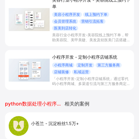
单
美容小程序开发
线上预约下单
会员管理系统
营销引流拓客
医美到店转化
美容行业小程序开发-美容院线上预约下单，帮
助美容院、美甲美睫、美发及轻医美门店搭建线
上预约下单、会员与次数管理、员工排班与多门
店数据化运营的一体化小程序系统，实现低成本
引流拓客、提升到店转化和复购。
小程序开发 - 定制小程序店铺系统
小程序商城
定制开发
第三方服务商
店铺装修
私域运营
「小程序开发-定制小程序店铺系统」通过零代
码小程序商城、多渠道引流与第三方服务商定制
开发，帮助电商零售、连锁品牌、本地生活门店
快速搭建品牌小程序店铺，打造丰富营销与会员
私域运营场景，提升获客与复购，实现线上生意
python数据处理小程序开发
相关的案例
增长。
小苍兰
-
沉淀粉丝1.5万+