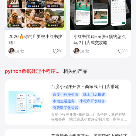
2026🔥你的店要被小红书搜
小红书团购+留资+预约怎么
到！
玩？门店成交攻略
Leriz
Leriz
50
89
python数据处理小程序开发
相关的产品
百度小程序开发 - 商家线上门店搭建
百度小程序引流
线上门店搭建
本地生活服务
小程序开发服务
有赞数字化运营
百度小程序开发-商家线上门店搭建，通过有赞
等服务商一站式完成小程序定制开发、多平台联
动与数字化运营，帮助本地生活与零售门店承接
百度搜索/地图等精准流量，实现低成本获客、
提升到店与下单转化。
美容行业小程序开发 - 美容院线上预约下