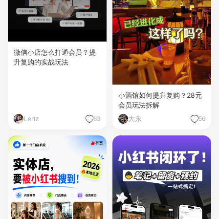
微信小店怎么打通会员？提
升复购的实战玩法
小酒馆如何提升复购？28元
会员玩法拆解
Leriz
大东
63
56