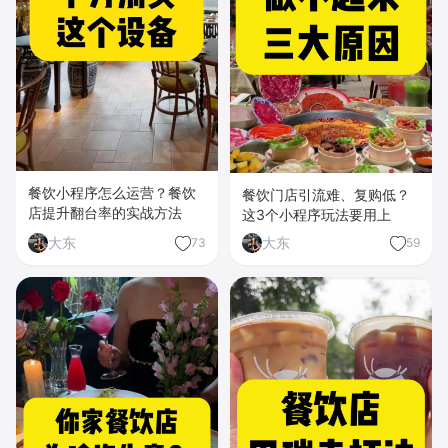
餐饮小程序怎么运营？餐饮
餐饮门店引流难、复购低？
店提升翻台率的实战方法
这3个小程序玩法要用上
大东
大东
73
59