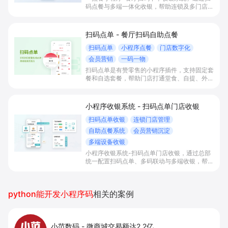
码点餐与多端一体化收银，帮助连锁及多门店餐
饮统一配置菜单与价格、简化前厅收银与排队，
并沉淀会员数据，提升翻台效率和长期营收。
扫码点单 - 餐厅扫码自助点餐
扫码点单
小程序点餐
门店数字化
会员营销
一码一物
扫码点单是有赞零售的小程序插件，支持固定套
餐和自选套餐，帮助门店打通堂食、自提、外送
等手机点单场景，高效分流顾客、减少排队并降
低人力成本。
小程序收银系统 - 扫码点单门店收银
扫码点单收银
连锁门店管理
自助点餐系统
会员营销沉淀
多端设备收银
小程序收银系统-扫码点单门店收银，通过总部
统一配置扫码点单、多码联动与多端收银，帮助
连锁餐饮门店实现堂食+自提+外带一体化收
银，沉淀会员私域，提升翻台效率并降低人工和
管理成本。
python能开发小程序码
相关的案例
小范数码
-
微商城交易额达2.2亿