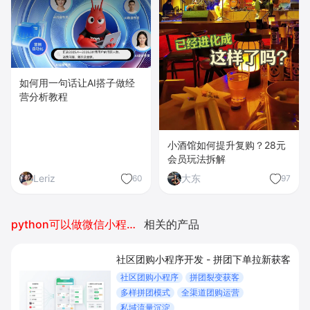
如何用一句话让AI搭子做经
营分析教程
小酒馆如何提升复购？28元
会员玩法拆解
Leriz
大东
60
97
python可以做微信小程序开发吗
相关的产品
社区团购小程序开发 - 拼团下单拉新获客
社区团购小程序
拼团裂变获客
多样拼团模式
全渠道团购运营
私域流量沉淀