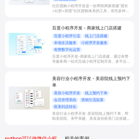
社区团购小程序开发是一款帮助商家搭建“团长
+社群+拼团”社区团购体系的工具，依托多种拼
团玩法和微信社群运营，实现拼团下单拉新获
客、提升客单与复购，并统一沉淀多渠道私域会
员。
百度小程序开发 - 商家线上门店搭建
百度小程序引流
线上门店搭建
本地生活服务
小程序开发服务
有赞数字化运营
百度小程序开发-商家线上门店搭建，通过有赞
等服务商一站式完成小程序定制开发、多平台联
动与数字化运营，帮助本地生活与零售门店承接
百度搜索/地图等精准流量，实现低成本获客、
提升到店与下单转化。
美容行业小程序开发 - 美容院线上预约下
单
美容小程序开发
线上预约下单
会员管理系统
营销引流拓客
医美到店转化
美容行业小程序开发-美容院线上预约下单，帮
助美容院、美甲美睫、美发及轻医美门店搭建线
上预约下单、会员与次数管理、员工排班与多门
店数据化运营的一体化小程序系统，实现低成本
引流拓客、提升到店转化和复购。
python可以做微信小程序开发吗
相关的案例