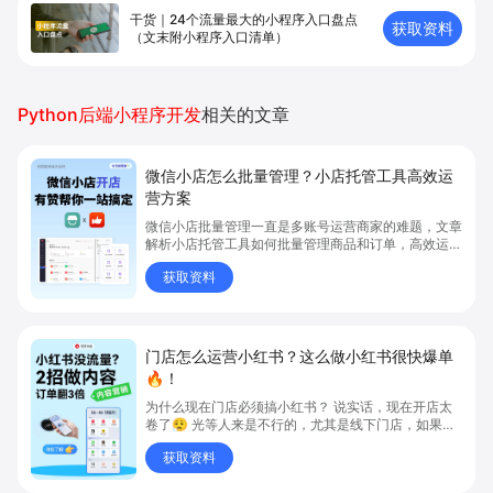
干货｜24个流量最大的小程序入口盘点
获取资料
（文末附小程序入口清单）
Python后端小程序开发
相关的文章
微信小店怎么批量管理？小店托管工具高效运
营方案
微信小店批量管理一直是多账号运营商家的难题，文章
解析小店托管工具如何批量管理商品和订单，高效运营
多账号微信小店。通过智能同步、AI运营托管和丰富营
获取资料
销玩法，全面提升门店管理效率。点击了解微信小店批
量管理、高效托管的实用方案！
门店怎么运营小红书？这么做小红书很快爆单
🔥！
为什么现在门店必须搞小红书？ 说实话，现在开店太
卷了😮‍💨 光等人来是不行的，尤其是线下门店，如果你
还没开始做小红书，那真的就是“闭着眼放弃客流”🚪
获取资料
💸