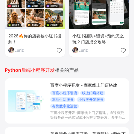
2026🔥你的店要被小红书搜
小红书团购+留资+预约怎么
到！
玩？门店成交攻略
Leriz
Leriz
Python后端小程序开发
相关的产品
百度小程序开发 - 商家线上门店搭建
百度小程序引流
线上门店搭建
本地生活服务
小程序开发服务
有赞数字化运营
百度小程序开发-商家线上门店搭建，通过有赞
等服务商一站式完成小程序定制开发、多平台联
动与数字化运营，帮助本地生活与零售门店承接
百度搜索/地图等精准流量，实现低成本获客、
提升到店与下单转化。
美容行业小程序开发 - 美容院线上预约下