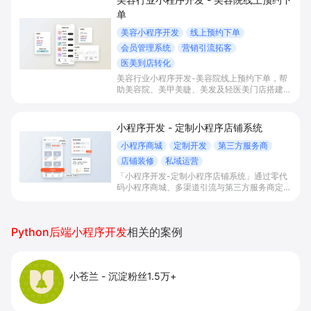
单
美容小程序开发
线上预约下单
会员管理系统
营销引流拓客
医美到店转化
美容行业小程序开发-美容院线上预约下单，帮
助美容院、美甲美睫、美发及轻医美门店搭建线
上预约下单、会员与次数管理、员工排班与多门
店数据化运营的一体化小程序系统，实现低成本
引流拓客、提升到店转化和复购。
小程序开发 - 定制小程序店铺系统
小程序商城
定制开发
第三方服务商
店铺装修
私域运营
「小程序开发-定制小程序店铺系统」通过零代
码小程序商城、多渠道引流与第三方服务商定制
开发，帮助电商零售、连锁品牌、本地生活门店
快速搭建品牌小程序店铺，打造丰富营销与会员
私域运营场景，提升获客与复购，实现线上生意
Python后端小程序开发
相关的案例
增长。
小苍兰
-
沉淀粉丝1.5万+